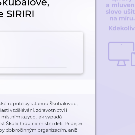
Škubalové,
e SIRIRI
cké republiky s Janou Škubalovou,
sti vzdělávání, zdravotnictví i
 místním jazyce, jak vypadá
t Škola hrou na místní děti. Přidejte
upy dobročinným organizacím, aniž