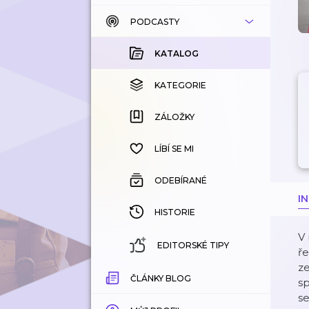
PODCASTY
KATALOG
KOUPENÉ
KATALOG
KATEGORIE
KATEGORIE
ZÁLOŽKY
ZÁLOŽKY
HISTORIE
LÍBÍ SE MI
ODEBÍRANÉ
I
HISTORIE
V 
EDITORSKÉ TIPY
ře
ze
ČLÁNKY BLOG
sp
se