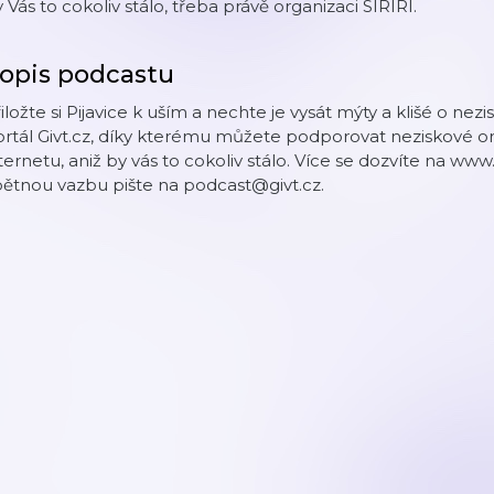
 Vás to cokoliv stálo, třeba právě organizaci SIRIRI.
opis podcastu
iložte si Pijavice k uším a nechte je vysát mýty a klišé o n
ortál Givt.cz, díky kterému můžete podporovat neziskové 
ternetu, aniž by vás to cokoliv stálo. Více se dozvíte na ww
ětnou vazbu pište na podcast@givt.cz.