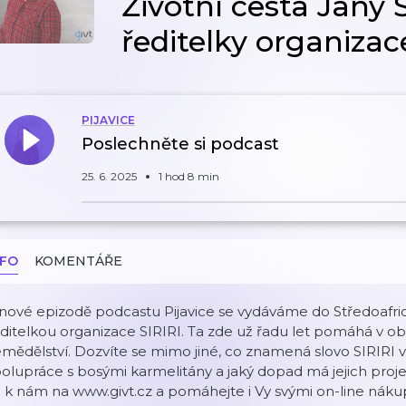
Životní cesta Jany 
ředitelky organizac
PIJAVICE
Poslechněte si podcast
25. 6. 2025
1 hod 8 min
NFO
KOMENTÁŘE
nové epizodě podcastu Pijavice se vydáváme do Středoafri
ditelkou organizace SIRIRI. Ta zde už řadu let pomáhá v obla
mědělství. Dozvíte se mimo jiné, co znamená slovo SIRIRI v
olupráce s bosými karmelitány a jaký dopad má jejich projek
 k nám na www.givt.cz a pomáhejte i Vy svými on-line nák