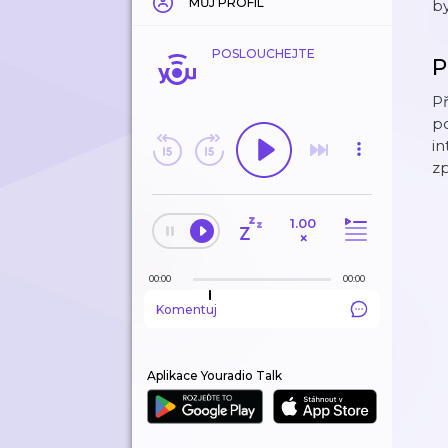
MŮJ PROFIL
by
POSLOUCHEJTE
P
Př
p
in
zp
1.00
×
00:00
00:00
Komentuj
Aplikace Youradio Talk