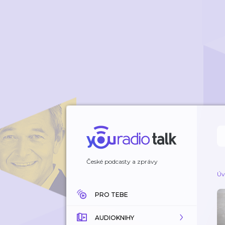
České podcasty a zprávy
Úv
PRO TEBE
AUDIOKNIHY