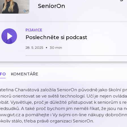
SeniorOn
PIJAVICE
Poslechněte si podcast
28. 5. 2025
30 min
NFO
KOMENTÁŘE
teřina Charvátová založila SeniorOn původně jako školní 
niorů orientovat se ve světě technologií. Učí je nejen ovláda
bát. Vysvětluje, proč je důležité přistupovat k seniorům s r
edsudků. A také proč bychom jim neměli říkat, že jsou na n
w.givt.cz a pomáhejte i Vy svými on-line nákupy dobročinn
koliv stálo, třeba právě organizaci SeniorOn.