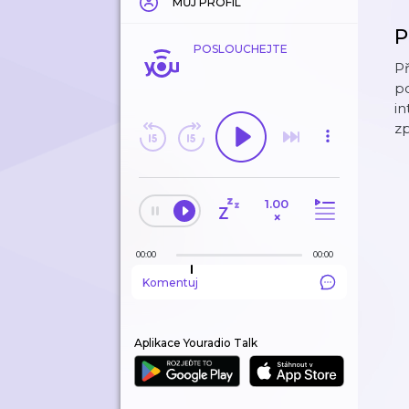
MŮJ PROFIL
P
POSLOUCHEJTE
Př
p
in
zp
1.00
×
00:00
00:00
Komentuj
Aplikace Youradio Talk