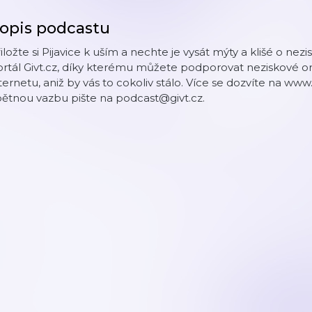
opis podcastu
iložte si Pijavice k uším a nechte je vysát mýty a klišé o n
ortál Givt.cz, díky kterému můžete podporovat neziskové 
ternetu, aniž by vás to cokoliv stálo. Více se dozvíte na ww
ětnou vazbu pište na podcast@givt.cz.