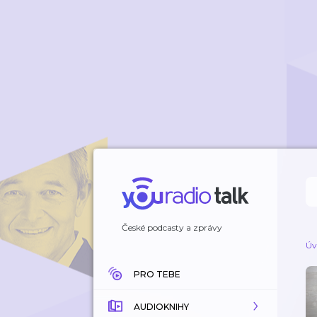
České podcasty a zprávy
Úv
PRO TEBE
AUDIOKNIHY