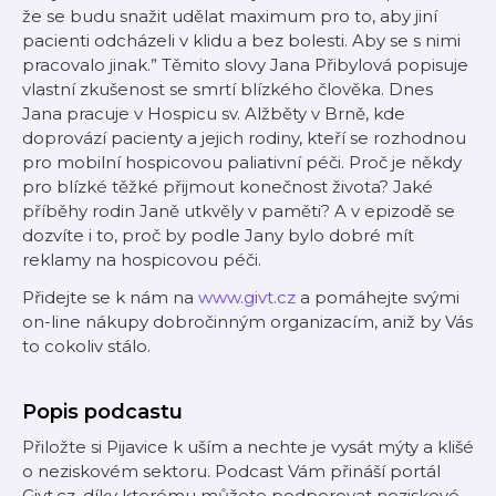
že se budu snažit udělat maximum pro to, aby jiní
pacienti odcházeli v klidu a bez bolesti. Aby se s nimi
pracovalo jinak.” Těmito slovy Jana Přibylová popisuje
vlastní zkušenost se smrtí blízkého člověka. Dnes
Jana pracuje v Hospicu sv. Alžběty v Brně, kde
doprovází pacienty a jejich rodiny, kteří se rozhodnou
pro mobilní hospicovou paliativní péči. Proč je někdy
pro blízké těžké přijmout konečnost života? Jaké
příběhy rodin Janě utkvěly v paměti? A v epizodě se
dozvíte i to, proč by podle Jany bylo dobré mít
reklamy na hospicovou péči.
Přidejte se k nám na
www.givt.cz
a pomáhejte svými
on-line nákupy dobročinným organizacím, aniž by Vás
to cokoliv stálo.
Popis podcastu
Přiložte si Pijavice k uším a nechte je vysát mýty a klišé
o neziskovém sektoru. Podcast Vám přináší portál
Givt.cz, díky kterému můžete podporovat neziskové