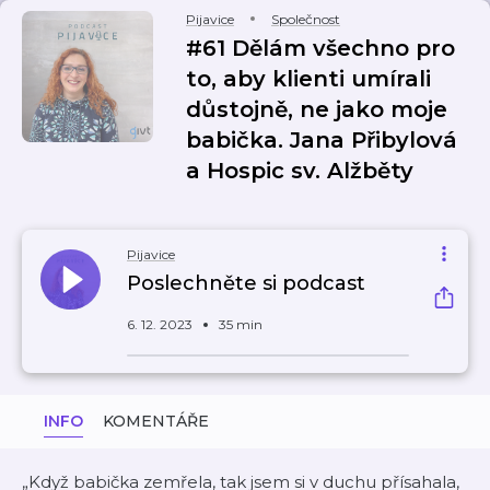
Pijavice
Společnost
#61 Dělám všechno pro
to, aby klienti umírali
důstojně, ne jako moje
babička. Jana Přibylová
a Hospic sv. Alžběty
Pijavice
Poslechněte si podcast
6. 12. 2023
35 min
INFO
KOMENTÁŘE
„Když babička zemřela, tak jsem si v duchu přísahala,