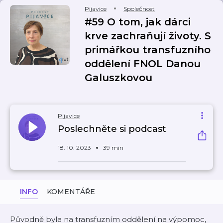
Pijavice
Společnost
#59 O tom, jak dárci
krve zachraňují životy. S
primářkou transfuzního
oddělení FNOL Danou
Galuszkovou
Pijavice
Poslechněte si podcast
18. 10. 2023
39 min
INFO
KOMENTÁŘE
Původně byla na transfuzním oddělení na výpomoc,