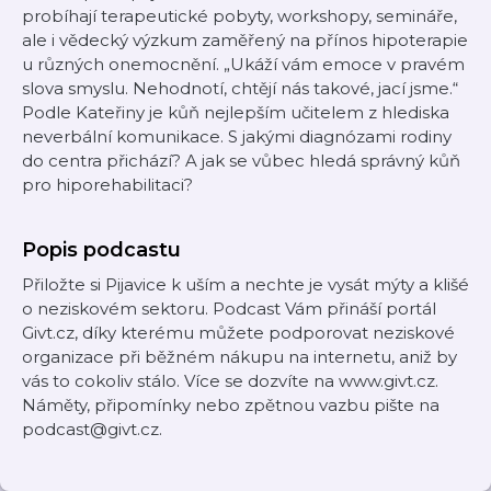
probíhají terapeutické pobyty, workshopy, semináře,
ale i vědecký výzkum zaměřený na přínos hipoterapie
u různých onemocnění. „Ukáží vám emoce v pravém
slova smyslu. Nehodnotí, chtějí nás takové, jací jsme.“
Podle Kateřiny je kůň nejlepším učitelem z hlediska
neverbální komunikace. S jakými diagnózami rodiny
do centra přichází? A jak se vůbec hledá správný kůň
pro hiporehabilitaci?
Popis podcastu
Přiložte si Pijavice k uším a nechte je vysát mýty a klišé
o neziskovém sektoru. Podcast Vám přináší portál
Givt.cz, díky kterému můžete podporovat neziskové
organizace při běžném nákupu na internetu, aniž by
vás to cokoliv stálo. Více se dozvíte na www.givt.cz.
Náměty, připomínky nebo zpětnou vazbu pište na
podcast@givt.cz.