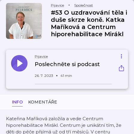
Pijavice
Společnost
#53 O uzdravování těla i
duše skrze koně. Katka
Maříková a Centrum
hiporehabilitace Mirákl
Pijavice
Poslechněte si podcast
26. 7. 2023
41 min
INFO
KOMENTÁŘE
Kateřina Maříková založila a vede Centrum
hiporehabilitace Mirákl. Centrum je unikátní tím, že
děti do péče přijímá už od tří měsíců. V centru