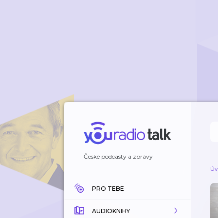
České podcasty a zprávy
Úv
PRO TEBE
AUDIOKNIHY