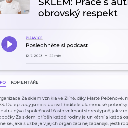
SKLEM: Práce s au
obrovský respekt
PIJAVICE
Poslechněte si podcast
12. 7. 2023
22 min
NFO
KOMENTÁŘE
ganizace Za sklem vznikla ve Zlíně, díky Martě Pečeňové, m
S. Do epizody jsme si pozvali ředitele olomoucké pobočky 
ektru bývají společností často vnímaní stereotypně, jak v r
bočky Za sklem, příběh každé rodiny je unikátní a každá os
me se, jaká služba je v jejich organizaci nejžádanější, jestli