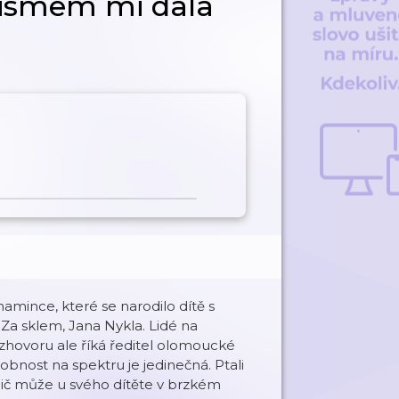
tismem mi dala
amince, které se narodilo dítě s
Za sklem, Jana Nykla. Lidé na
ozhovoru ale říká ředitel olomoucké
obnost na spektru je jedinečná. Ptali
 rodič může u svého dítěte v brzkém