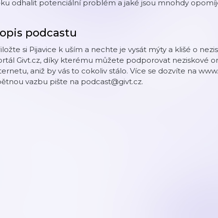
ku odhalit potenciální problém a jaké jsou mnohdy opomíj
opis podcastu
iložte si Pijavice k uším a nechte je vysát mýty a klišé o n
ortál Givt.cz, díky kterému můžete podporovat neziskové 
ternetu, aniž by vás to cokoliv stálo. Více se dozvíte na ww
ětnou vazbu pište na podcast@givt.cz.