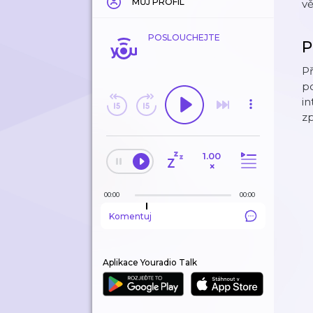
MŮJ PROFIL
vě
POSLOUCHEJTE
P
Př
p
in
zp
1.00
×
00:00
00:00
Komentuj
Aplikace Youradio Talk