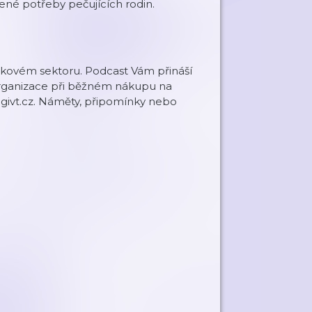
ené potřeby pečujících rodin.
eziskovém sektoru. Podcast Vám přináší
organizace při běžném nákupu na
w.givt.cz. Náměty, připomínky nebo