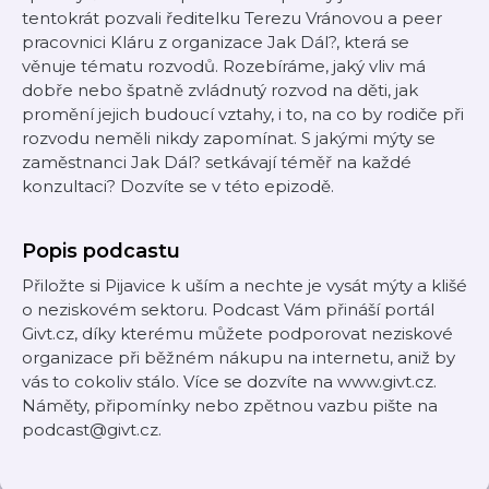
tentokrát pozvali ředitelku Terezu Vránovou a peer
pracovnici Kláru z organizace Jak Dál?, která se
věnuje tématu rozvodů. Rozebíráme, jaký vliv má
dobře nebo špatně zvládnutý rozvod na děti, jak
promění jejich budoucí vztahy, i to, na co by rodiče při
rozvodu neměli nikdy zapomínat. S jakými mýty se
zaměstnanci Jak Dál? setkávají téměř na každé
konzultaci? Dozvíte se v této epizodě.
Popis podcastu
Přiložte si Pijavice k uším a nechte je vysát mýty a klišé
o neziskovém sektoru. Podcast Vám přináší portál
Givt.cz, díky kterému můžete podporovat neziskové
organizace při běžném nákupu na internetu, aniž by
vás to cokoliv stálo. Více se dozvíte na www.givt.cz.
Náměty, připomínky nebo zpětnou vazbu pište na
podcast@givt.cz.