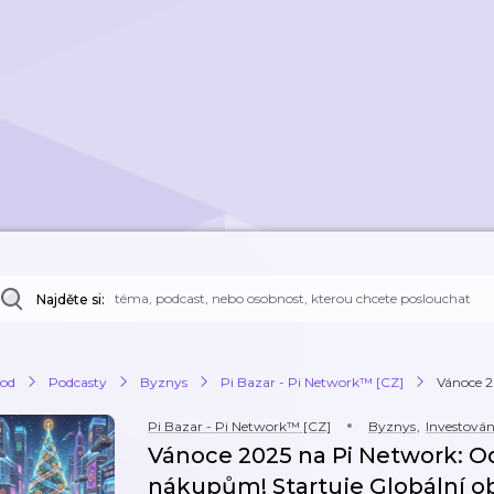
Najděte si:
od
Podcasty
Byznys
Pi Bazar - Pi Network™ [CZ]
Vánoce 2
Pi Bazar - Pi Network™ [CZ]
Byznys
,
Investován
Vánoce 2025 na Pi Network: O
nákupům! Startuje Globální ob