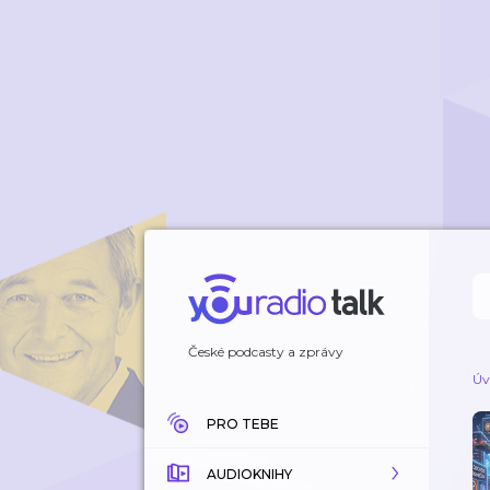
České podcasty a zprávy
Úv
PRO TEBE
AUDIOKNIHY