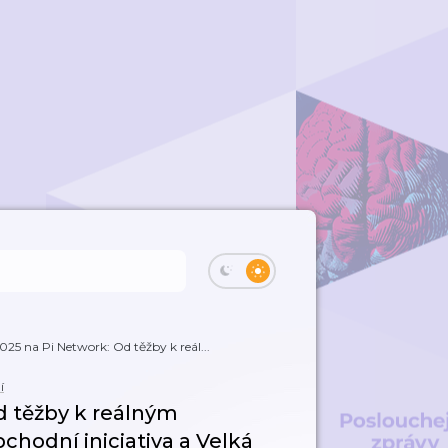
025 na Pi Network: Od těžby k reál...
í
d těžby k reálným
chodní iniciativa a Velká