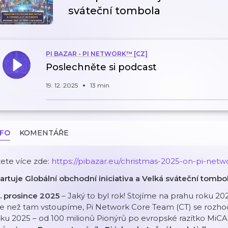
sváteční tombola
PI BAZAR - PI NETWORK™ [CZ]
Poslechněte si podcast
19. 12. 2025
13 min
NFO
KOMENTÁŘE
ete více zde:
https://pibazar.eu/christmas-2025-on-pi-netw
artuje Globální obchodní iniciativa a Velká sváteční tombo
9. prosince 2025
– Jaký to byl rok! Stojíme na prahu roku 20
le než tam vstoupíme, Pi Network Core Team (CT) se rozho
ku 2025 – od 100 milionů Pionýrů po evropské razítko MiC