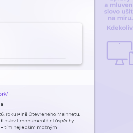
ork/
la
26, roku
Plně
Otevřeného Mainnetu.
dl oslavit monumentální úspěchy
A – tím nejlepším možným