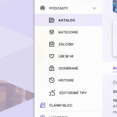
PODCASTY
KATALOG
KOUPENÉ
KATALOG
KATEGORIE
KATEGORIE
ZÁLOŽKY
ZÁLOŽKY
HISTORIE
LÍBÍ SE MI
I
ODEBÍRANÉ
HISTORIE
Čt
St
EDITORSKÉ TIPY
1
ČLÁNKY BLOG
A
ro