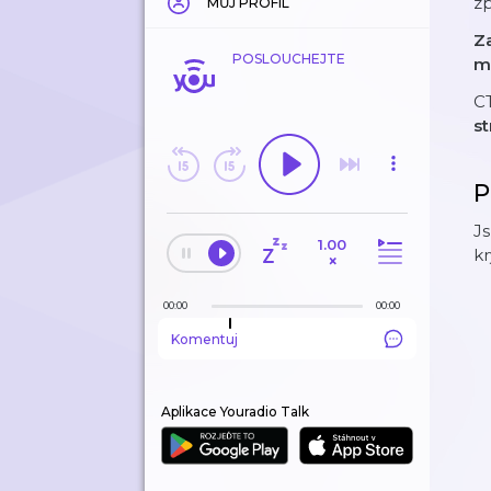
z
MŮJ PROFIL
Z
POSLOUCHEJTE
mů
CT
s
P
J
1.00
k
×
00:00
00:00
Komentuj
Aplikace Youradio Talk