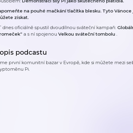
působem:
Demonstrací síly Pi jako skutečného platidla.
apomeňte na pouhé mačkání tlačítka blesku. Tyto Vánoce j
žete získat.
 dnes oficiálně spustil dvoudílnou sváteční kampaň:
Globál
tromeček“
a s ní spojenou
Velkou sváteční tombolu
.
opis podcastu
sme první komunitní bazar v Evropě, kde si můžete mezi s
ryptoměnu Pi.