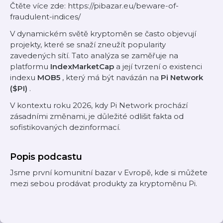
Čtěte více zde: https://pibazar.eu/beware-of-
fraudulent-indices/
V dynamickém světě kryptoměn se často objevují
projekty, které se snaží zneužít popularity
zavedených sítí. Tato analýza se zaměřuje na
platformu
IndexMarketCap
a její tvrzení o existenci
indexu
MOB5
, který má být navázán na
Pi Network
($PI)
.
V kontextu roku 2026, kdy Pi Network prochází
zásadními změnami, je důležité odlišit fakta od
sofistikovaných dezinformací.
Popis podcastu
Jsme první komunitní bazar v Evropě, kde si můžete
mezi sebou prodávat produkty za kryptoměnu Pi.