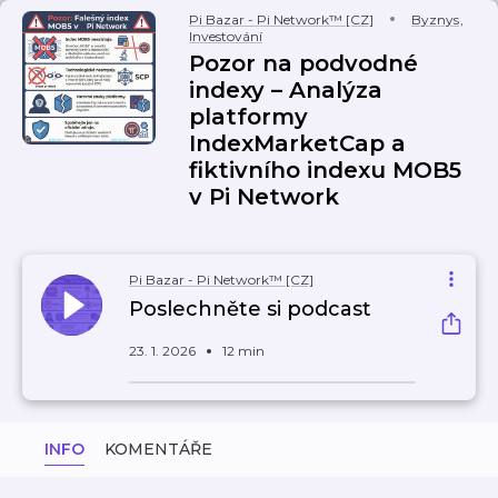
Pi Bazar - Pi Network™ [CZ]
Byznys
,
Investování
Pozor na podvodné
indexy – Analýza
platformy
IndexMarketCap a
fiktivního indexu MOB5
v Pi Network
Pi Bazar - Pi Network™ [CZ]
Poslechněte si podcast
23. 1. 2026
12 min
INFO
KOMENTÁŘE