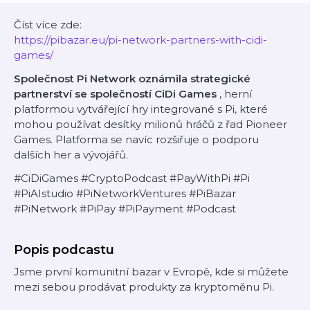
Číst více zde:
https://pibazar.eu/pi-network-partners-with-cidi-
games/
Společnost Pi Network oznámila strategické
partnerství se společností CiDi Games
, herní
platformou vytvářející hry integrované s Pi, které
mohou používat desítky milionů hráčů z řad Pioneer
Games. Platforma se navíc rozšiřuje o podporu
dalších her a vývojářů.
#CiDiGames #CryptoPodcast #PayWithPi #Pi
#PiAIstudio #PiNetworkVentures #PiBazar
#PiNetwork #PiPay #PiPayment #Podcast
Popis podcastu
Jsme první komunitní bazar v Evropě, kde si můžete
mezi sebou prodávat produkty za kryptoměnu Pi.