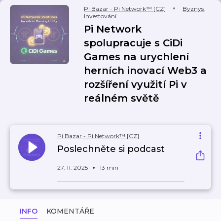
Pi Bazar - Pi Network™ [CZ]
Byznys
,
Investování
Pi Network
spolupracuje s CiDi
Games na urychlení
herních inovací Web3 a
rozšíření využití Pi v
reálném světě
Pi Bazar - Pi Network™ [CZ]
Poslechněte si podcast
27. 11. 2025
13 min
INFO
KOMENTÁŘE