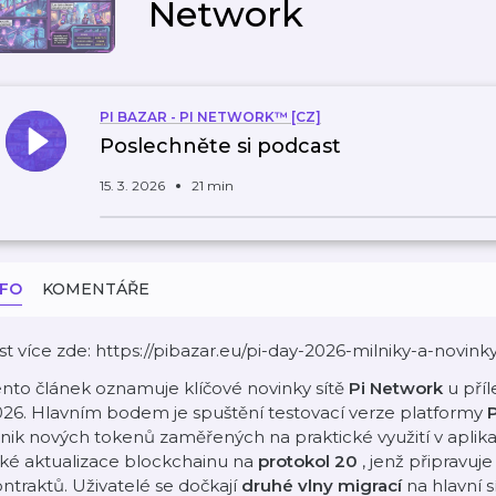
Network
PI BAZAR - PI NETWORK™ [CZ]
Poslechněte si podcast
15. 3. 2026
21 min
NFO
KOMENTÁŘE
st více zde: https://pibazar.eu/pi-day-2026-milniky-a-novink
nto článek oznamuje klíčové novinky sítě
Pi Network
u pří
26. Hlavním bodem je spuštění testovací verze platformy
nik nových tokenů zaměřených na praktické využití v apli
aké aktualizace blockchainu na
protokol 20
, jenž připravu
ntraktů. Uživatelé se dočkají
druhé vlny migrací
na hlavní 