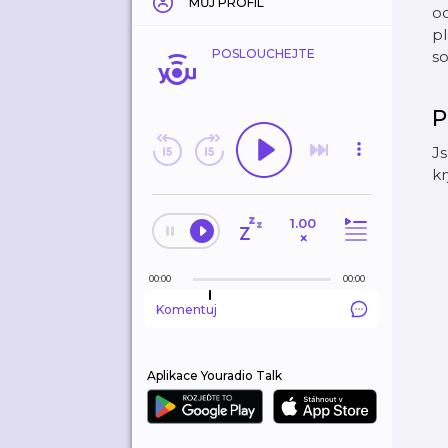
MŮJ PROFIL
o
p
POSLOUCHEJTE
so
P
J
k
1.00
×
00:00
00:00
Komentuj
Aplikace Youradio Talk