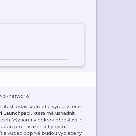
y-pi-network/
ležitosti oslav sedmého výročí v roce
Pi Launchpad
, která má usnadnit
kacích. Významný pokrok představuje
je půdu pro nasazení chytrých
síť a vůbec poprvé budou vyplaceny