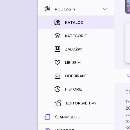
PODCASTY
KATALOG
KOUPENÉ
KATALOG
KATEGORIE
KATEGORIE
ZÁLOŽKY
ZÁLOŽKY
HISTORIE
LÍBÍ SE MI
I
ODEBÍRANÉ
HISTORIE
Čí
Te
EDITORSKÉ TIPY
20
vz
ČLÁNKY BLOG
t
ko