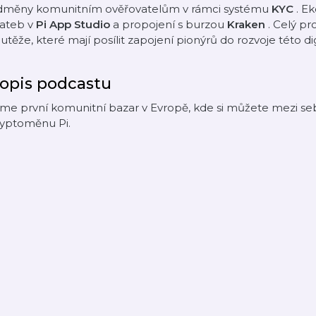
dměny komunitním ověřovatelům v rámci systému
KYC
. E
lateb v
Pi App Studio
a propojení s burzou
Kraken
. Celý pr
utěže, které mají posílit zapojení pionýrů do rozvoje této d
opis podcastu
sme první komunitní bazar v Evropě, kde si můžete mezi s
ryptoměnu Pi.