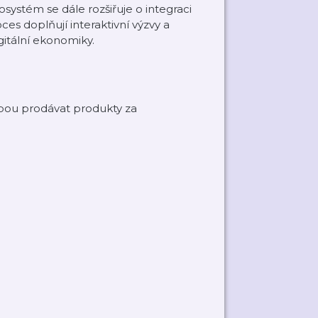
kosystém se dále rozšiřuje o integraci
oces doplňují interaktivní výzvy a
igitální ekonomiky.
ebou prodávat produkty za