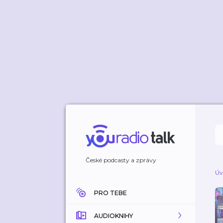
České podcasty a zprávy
Úv
PRO TEBE
AUDIOKNIHY