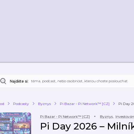
Najděte si:
od
Podcasty
Byznys
Pi Bazar - Pi Network™ [CZ]
Pi Day 2
Pi Bazar - Pi Network™ [CZ]
Byznys
,
Investován
Pi Day 2026 – Milní