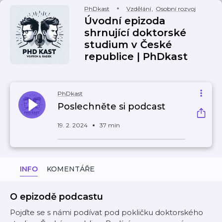
PhDkast
Vzdělání
,
Osobní rozvoj
Úvodní epizoda
shrnující doktorské
studium v České
republice | PhDkast
PhDkast
Poslechněte si podcast
19. 2. 2024
37 min
INFO
KOMENTÁŘE
O epizodě podcastu
Pojďte se s námi podívat pod pokličku doktorského