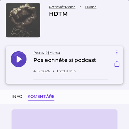
Petrović†Meksa
Hudba
HDTM
Petrović†Meksa
Poslechněte si podcast
4. 6. 2026
1 hod 9 min
INFO
KOMENTÁŘE