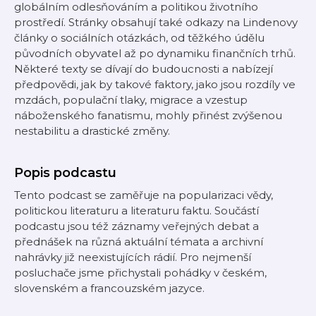
globálním odlesňováním a politikou životního
prostředí. Stránky obsahují také odkazy na Lindenovy
články o sociálních otázkách, od těžkého údělu
původních obyvatel až po dynamiku finančních trhů.
Některé texty se dívají do budoucnosti a nabízejí
předpovědi, jak by takové faktory, jako jsou rozdíly ve
mzdách, populační tlaky, migrace a vzestup
náboženského fanatismu, mohly přinést zvýšenou
nestabilitu a drastické změny.
Popis podcastu
Tento podcast se zaměřuje na popularizaci vědy,
politickou literaturu a literaturu faktu. Součástí
podcastu jsou též záznamy veřejných debat a
přednášek na různá aktuální témata a archivní
nahrávky již neexistujících rádií. Pro nejmenší
posluchače jsme přichystali pohádky v českém,
slovenském a francouzském jazyce.