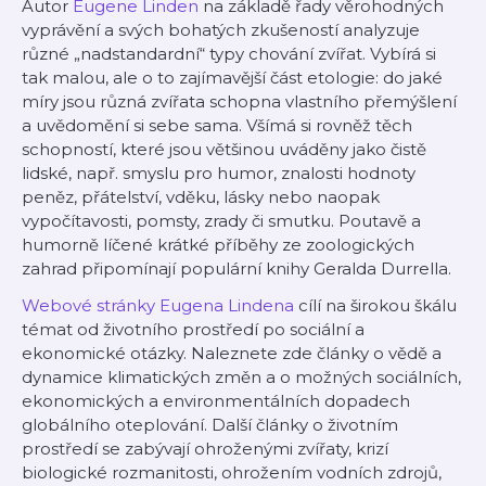
Autor
Eugene Linden
na základě řady věrohodných
vyprávění a svých bohatých zkušeností analyzuje
různé „nadstandardní“ typy chování zvířat. Vybírá si
tak malou, ale o to zajímavější část etologie: do jaké
míry jsou různá zvířata schopna vlastního přemýšlení
a uvědomění si sebe sama. Všímá si rovněž těch
schopností, které jsou většinou uváděny jako čistě
lidské, např. smyslu pro humor, znalosti hodnoty
peněz, přátelství, vděku, lásky nebo naopak
vypočítavosti, pomsty, zrady či smutku. Poutavě a
humorně líčené krátké příběhy ze zoologických
zahrad připomínají populární knihy Geralda Durrella.
Webové stránky Eugena Lindena
cílí na širokou škálu
témat od životního prostředí po sociální a
ekonomické otázky. Naleznete zde články o vědě a
dynamice klimatických změn a o možných sociálních,
ekonomických a environmentálních dopadech
globálního oteplování. Další články o životním
prostředí se zabývají ohroženými zvířaty, krizí
biologické rozmanitosti, ohrožením vodních zdrojů,