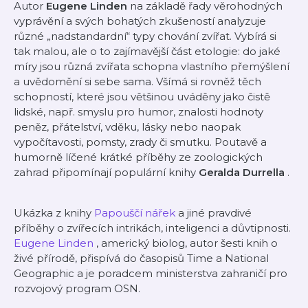
Autor
Eugene Linden
na základě řady věrohodných
vyprávění a svých bohatých zkušeností analyzuje
různé „nadstandardní“ typy chování zvířat. Vybírá si
tak malou, ale o to zajímavější část etologie: do jaké
míry jsou různá zvířata schopna vlastního přemýšlení
a uvědomění si sebe sama. Všímá si rovněž těch
schopností, které jsou většinou uváděny jako čistě
lidské, např. smyslu pro humor, znalosti hodnoty
peněz, přátelství, vděku, lásky nebo naopak
vypočítavosti, pomsty, zrady či smutku. Poutavě a
humorně líčené krátké příběhy ze zoologických
zahrad připomínají populární knihy
Geralda Durrella
.
Ukázka z knihy
Papouščí nářek
a jiné pravdivé
příběhy o zvířecích intrikách, inteligenci a důvtipnosti.
Eugene Linden
, americký biolog, autor šesti knih o
živé přírodě, přispívá do časopisů Time a National
Geographic a je poradcem ministerstva zahraničí pro
rozvojový program OSN.