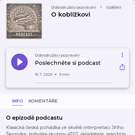
Dobrodružství poznávání
Vzdělání
O koblížkovi
Dobrodružství poznávání
Poslechněte si podcast
15. 7. 2025
5 min
INFO
KOMENTÁŘE
O epizodě podcastu
Klasická česká pohádka ve skvělé interpretaci Jiřího
Škorpíka, zpěváka skupiny 4TET, skladatele, aranžéra