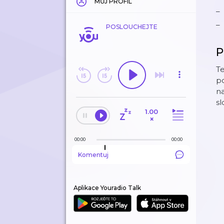
MŮJ PROFIL
POSLOUCHEJTE
P
Te
po
na
s
1.00
×
00:00
00:00
Komentuj
Aplikace Youradio Talk