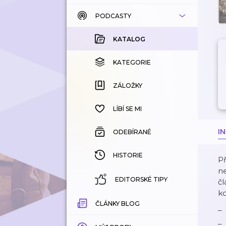
PODCASTY
KATALOG
KOUPENÉ
KATALOG
KATEGORIE
KATEGORIE
ZÁLOŽKY
ZÁLOŽKY
HISTORIE
LÍBÍ SE MI
I
ODEBÍRANÉ
HISTORIE
Př
n
EDITORSKÉ TIPY
č
kd
ČLÁNKY BLOG