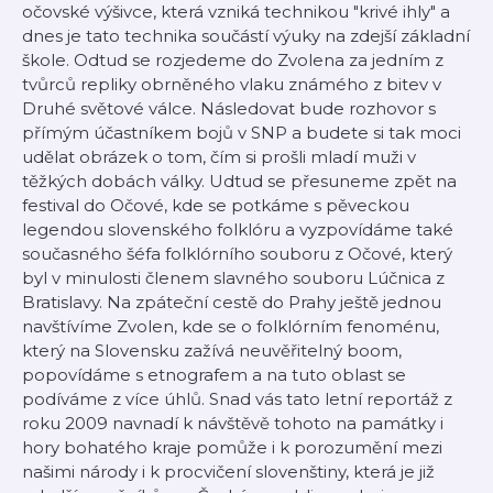
očovské výšivce, která vzniká technikou "krivé ihly" a
dnes je tato technika součástí výuky na zdejší základní
škole. Odtud se rozjedeme do Zvolena za jedním z
tvůrců repliky obrněného vlaku známého z bitev v
Druhé světové válce. Následovat bude rozhovor s
přímým účastníkem bojů v SNP a budete si tak moci
udělat obrázek o tom, čím si prošli mladí muži v
těžkých dobách války. Udtud se přesuneme zpět na
festival do Očové, kde se potkáme s pěveckou
legendou slovenského folklóru a vyzpovídáme také
současného šéfa folklórního souboru z Očové, který
byl v minulosti členem slavného souboru Lúčnica z
Bratislavy. Na zpáteční cestě do Prahy ještě jednou
navštívíme Zvolen, kde se o folklórním fenoménu,
který na Slovensku zažívá neuvěřitelný boom,
popovídáme s etnografem a na tuto oblast se
podíváme z více úhlů. Snad vás tato letní reportáž z
roku 2009 navnadí k návštěvě tohoto na památky i
hory bohatého kraje pomůže i k porozumění mezi
našimi národy i k procvičení slovenštiny, která je již