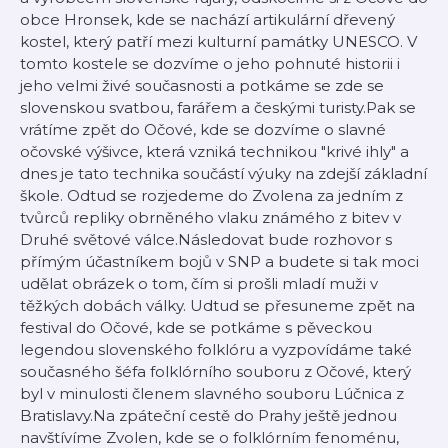
obce Hronsek, kde se nachází artikulární dřevený
kostel, který patří mezi kulturní památky UNESCO. V
tomto kostele se dozvíme o jeho pohnuté historii i
jeho velmi živé současnosti a potkáme se zde se
slovenskou svatbou, farářem a českými turisty.Pak se
vrátíme zpět do Očové, kde se dozvíme o slavné
očovské výšivce, která vzniká technikou "krivé ihly" a
dnes je tato technika součástí výuky na zdejší základní
škole. Odtud se rozjedeme do Zvolena za jedním z
tvůrců repliky obrněného vlaku známého z bitev v
Druhé světové válce.Následovat bude rozhovor s
přímým účastníkem bojů v SNP a budete si tak moci
udělat obrázek o tom, čím si prošli mladí muži v
těžkých dobách války. Udtud se přesuneme zpět na
festival do Očové, kde se potkáme s pěveckou
legendou slovenského folklóru a vyzpovídáme také
současného šéfa folklórního souboru z Očové, který
byl v minulosti členem slavného souboru Lúčnica z
Bratislavy.Na zpáteční cestě do Prahy ještě jednou
navštívíme Zvolen, kde se o folklórním fenoménu,