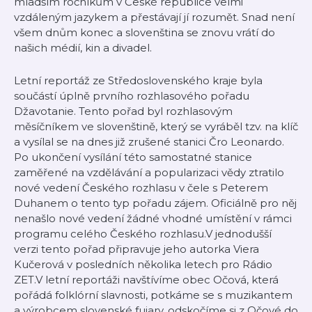
mladším ročníkům v České republice velmi
vzdáleným jazykem a přestávají jí rozumět. Snad není
všem dnům konec a slovenština se znovu vrátí do
našich médií, kin a divadel.
Letní reportáž ze Středoslovenského kraje byla
součástí úplně prvního rozhlasového pořadu
Džavotanie. Tento pořad byl rozhlasovým
měsíčníkem ve slovenštině, který se vyráběl tzv. na klíč
a vysílal se na dnes již zrušené stanici Čro Leonardo.
Po ukončení vysílání této samostatné stanice
zaměřené na vzdělávání a popularizaci vědy ztratilo
nové vedení Českého rozhlasu v čele s Peterem
Duhanem o tento typ pořadu zájem. Oficiálně pro něj
nenašlo nové vedení žádné vhodné umístění v rámci
programu celého Českého rozhlasu.V jednodušší
verzi tento pořad připravuje jeho autorka Viera
Kučerová v posledních několika letech pro Rádio
ZET.V letní reportáži navštívíme obec Očová, která
pořádá folklórní slavnosti, potkáme se s muzikantem
a výrobcem slovenské fujary, odskočíme si z Očové do