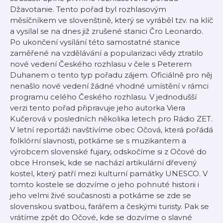
Džavotanie. Tento pořad byl rozhlasovým
měsíčníkem ve slovenštině, který se vyráběl tzv. na klíč
a vysílal se na dnes již zrušené stanici Čro Leonardo.
Po ukončení vysílání této samostatné stanice
zaměřené na vzdělávání a popularizaci vědy ztratilo
nové vedení Českého rozhlasu v čele s Peterem
Duhanem o tento typ pořadu zájem. Oficiálně pro něj
nenašlo nové vedení žádné vhodné umístění v rámci
programu celého Českého rozhlasu. V jednodušší
verzi tento pořad připravuje jeho autorka Viera
Kučerová v posledních několika letech pro Rádio ZET.
V letní reportáži navštívíme obec Očová, která pořádá
folklórní slavnosti, potkáme se s muzikantem a
výrobcem slovenské fujary, odskočíme si z Očové do
obce Hronsek, kde se nachází artikulární dřevený
kostel, který patří mezi kulturní památky UNESCO. V
tomto kostele se dozvíme o jeho pohnuté historii i
jeho velmi živé současnosti a potkáme se zde se
slovenskou svatbou, farářem a českými turisty. Pak se
vrátíme zpět do Očové, kde se dozvíme o slavné