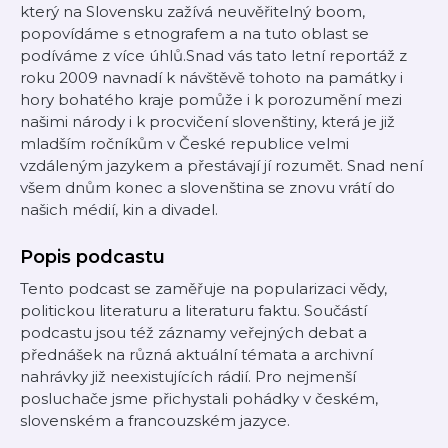
který na Slovensku zažívá neuvěřitelný boom,
popovídáme s etnografem a na tuto oblast se
podíváme z více úhlů.Snad vás tato letní reportáž z
roku 2009 navnadí k návštěvě tohoto na památky i
hory bohatého kraje pomůže i k porozumění mezi
našimi národy i k procvičení slovenštiny, která je již
mladším ročníkům v České republice velmi
vzdáleným jazykem a přestávají jí rozumět. Snad není
všem dnům konec a slovenština se znovu vrátí do
našich médií, kin a divadel.
Popis podcastu
Tento podcast se zaměřuje na popularizaci vědy,
politickou literaturu a literaturu faktu. Součástí
podcastu jsou též záznamy veřejných debat a
přednášek na různá aktuální témata a archivní
nahrávky již neexistujících rádií. Pro nejmenší
posluchače jsme přichystali pohádky v českém,
slovenském a francouzském jazyce.