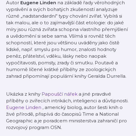
Autor
Eugene Linden
na základě řady věrohodných
vyprávění a svých bohatých zkušeností analyzuje
různé „nadstandardní“ typy chování zvířat. Vybírá si
tak malou, ale o to zajímavější část etologie: do jaké
míry jsou různá zvířata schopna vlastního přemýšlení
a uvědomění si sebe sama. Všímá si rovněž těch
schopností, které jsou většinou uváděny jako čistě
lidské, např. smyslu pro humor, znalosti hodnoty
peněz, přátelství, vděku, lásky nebo naopak
vypočítavosti, pomsty, zrady či smutku. Poutavě a
humorně líčené krátké příběhy ze zoologických
zahrad připomínají populární knihy Geralda Durrella.
Ukázka z knihy
Papouščí nářek
a jiné pravdivé
příběhy o zvířecích intrikách, inteligenci a důvtipnosti.
Eugene Linden
, americký biolog, autor šesti knih o
živé přírodě, přispívá do časopisů Time a National
Geographic a je poradcem ministerstva zahraničí pro
rozvojový program OSN.