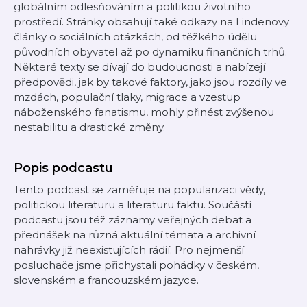
globálním odlesňováním a politikou životního
prostředí. Stránky obsahují také odkazy na Lindenovy
články o sociálních otázkách, od těžkého údělu
původních obyvatel až po dynamiku finančních trhů.
Některé texty se dívají do budoucnosti a nabízejí
předpovědi, jak by takové faktory, jako jsou rozdíly ve
mzdách, populační tlaky, migrace a vzestup
náboženského fanatismu, mohly přinést zvýšenou
nestabilitu a drastické změny.
Popis podcastu
Tento podcast se zaměřuje na popularizaci vědy,
politickou literaturu a literaturu faktu. Součástí
podcastu jsou též záznamy veřejných debat a
přednášek na různá aktuální témata a archivní
nahrávky již neexistujících rádií. Pro nejmenší
posluchače jsme přichystali pohádky v českém,
slovenském a francouzském jazyce.