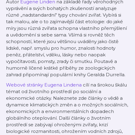
Autor
Eugene Linden
na základě řady věrohodných
vyprávění a svých bohatých zkušeností analyzuje
různé „nadstandardní“ typy chování zvířat. Vybírá si
tak malou, ale o to zajímavější část etologie: do jaké
míry jsou různá zvířata schopna vlastního přemýšlení
a uvědomění si sebe sama. Všímá si rovněž těch
schopností, které jsou většinou uváděny jako čistě
lidské, např. smyslu pro humor, znalosti hodnoty
peněz, přátelství, vděku, lásky nebo naopak
vypočítavosti, pomsty, zrady či smutku. Poutavě a
humorně líčené krátké příběhy ze zoologických
zahrad připomínají populární knihy Geralda Durrella.
Webové stránky Eugena Lindena
cílí na širokou škálu
témat od životního prostředí po sociální a
ekonomické otázky. Naleznete zde články o vědě a
dynamice klimatických změn a o možných sociálních,
ekonomických a environmentálních dopadech
globálního oteplování. Další články o životním
prostředí se zabývají ohroženými zvířaty, krizí
biologické rozmanitosti, ohrožením vodních zdrojů,