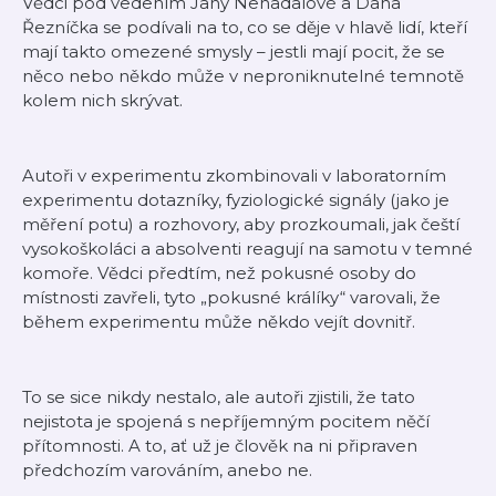
Vědci pod vedením Jany Nenadalové a Dana
Řezníčka se podívali na to, co se děje v hlavě lidí, kteří
mají takto omezené smysly – jestli mají pocit, že se
něco nebo někdo může v neproniknutelné temnotě
kolem nich skrývat.
Autoři v experimentu zkombinovali v laboratorním
experimentu dotazníky, fyziologické signály (jako je
měření potu) a rozhovory, aby prozkoumali, jak čeští
vysokoškoláci a absolventi reagují na samotu v temné
komoře. Vědci předtím, než pokusné osoby do
místnosti zavřeli, tyto „pokusné králíky“ varovali, že
během experimentu může někdo vejít dovnitř.
To se sice nikdy nestalo, ale autoři zjistili, že tato
nejistota je spojená s nepříjemným pocitem něčí
přítomnosti. A to, ať už je člověk na ni připraven
předchozím varováním, anebo ne.