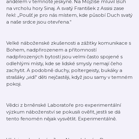
andělem v temnotě jeskyně. Na Mojžíše mluvil Bůh
na vrcholu hory Sinaj. A svatý František z Assisi zase
řekl: „Poušť je pro nás místem, kde působí Duch svatý
a naše srdce jsou otevřena.“
Velké náboženské zkušenosti a zážitky komunikace s
Bohem, nadpřirozenem a přítomností
nadpřirozených bytostí jsou velmi často spojené s
odlehlými místy, kde se lidské smysly nemají čeho
zachytit. A podobně duchy, poltergeisty, bukáky a
strašáky „vidí“ děti nejčastěji, když jsou samy v temném
pokoji.
Vědci z brněnské Laboratoře pro experimentální
výzkum náboženství se pokusili ověřit, jestli se dá
tento fenomén nějak vysvětlit. Experimentálně.