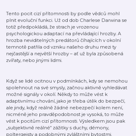
Tento pocit cizí přítomnosti by podle vědců mohl
plnit evoluční funkci. Už od dob Charlese Darwina se
totiž předpokládá, že strach je vrozenou
psychologickou adaptací na převládající hrozby. A
hrozba neviditelných predátorů číhajících v okolní
temnotě patřila od vzniku našeho druhu mezi ty
nejčastější a největší hrozby – ať už byla způsobená
zvířaty, nebo jinými lidmi.
Když se lidé ocitnou v podmínkách, kdy se nemohou
spolehnout na své smysly, začnou aktivně vyhledávat
možné signály v okolí. Někdy to může vést k
adaptivnímu chování, jako je třeba útěk do bezpečí,
ale jindy, když reálně žádné nebezpečí kolem není,
nicméně jeho pravděpodobnost je vysoká, to může
vést k pocitům cizí přítomnosti. Výsledkem jsou pak
„subjektivně reálné“ zážitky s duchy, démony,
poltergeisty a podobnými zvláštními bytostmi.