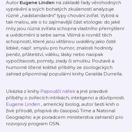
Autor
Eugene Linden
na základě řady věrohodných
vyprávění a svých bohatých zkušeností analyzuje
různé „nadstandardní“ typy chování zvířat. Vybírá si
tak malou, ale o to zajímavější část etologie: do jaké
míry jsou různá zvířata schopna vlastního přemýšlení
a uvědomění si sebe sama. Všímá si rovněž těch
schopností, které jsou většinou uváděny jako čistě
lidské, např. smyslu pro humor, znalosti hodnoty
peněz, přátelství, vděku, lásky nebo naopak
vypočítavosti, pomsty, zrady či smutku. Poutavě a
humorně líčené krátké příběhy ze zoologických
zahrad připomínají populární knihy Geralda Durrella.
Ukázka z knihy
Papouščí nářek
a jiné pravdivé
příběhy o zvířecích intrikách, inteligenci a důvtipnosti.
Eugene Linden
, americký biolog, autor šesti knih o
živé přírodě, přispívá do časopisů Time a National
Geographic a je poradcem ministerstva zahraničí pro
rozvojový program OSN.