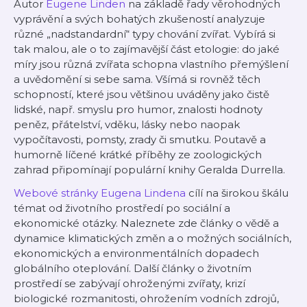
Autor
Eugene Linden
na základě řady věrohodných
vyprávění a svých bohatých zkušeností analyzuje
různé „nadstandardní“ typy chování zvířat. Vybírá si
tak malou, ale o to zajímavější část etologie: do jaké
míry jsou různá zvířata schopna vlastního přemýšlení
a uvědomění si sebe sama. Všímá si rovněž těch
schopností, které jsou většinou uváděny jako čistě
lidské, např. smyslu pro humor, znalosti hodnoty
peněz, přátelství, vděku, lásky nebo naopak
vypočítavosti, pomsty, zrady či smutku. Poutavě a
humorně líčené krátké příběhy ze zoologických
zahrad připomínají populární knihy Geralda Durrella.
Webové stránky Eugena Lindena
cílí na širokou škálu
témat od životního prostředí po sociální a
ekonomické otázky. Naleznete zde články o vědě a
dynamice klimatických změn a o možných sociálních,
ekonomických a environmentálních dopadech
globálního oteplování. Další články o životním
prostředí se zabývají ohroženými zvířaty, krizí
biologické rozmanitosti, ohrožením vodních zdrojů,