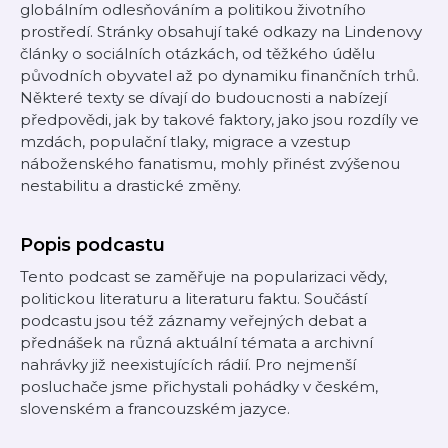
globálním odlesňováním a politikou životního
prostředí. Stránky obsahují také odkazy na Lindenovy
články o sociálních otázkách, od těžkého údělu
původních obyvatel až po dynamiku finančních trhů.
Některé texty se dívají do budoucnosti a nabízejí
předpovědi, jak by takové faktory, jako jsou rozdíly ve
mzdách, populační tlaky, migrace a vzestup
náboženského fanatismu, mohly přinést zvýšenou
nestabilitu a drastické změny.
Popis podcastu
Tento podcast se zaměřuje na popularizaci vědy,
politickou literaturu a literaturu faktu. Součástí
podcastu jsou též záznamy veřejných debat a
přednášek na různá aktuální témata a archivní
nahrávky již neexistujících rádií. Pro nejmenší
posluchače jsme přichystali pohádky v českém,
slovenském a francouzském jazyce.