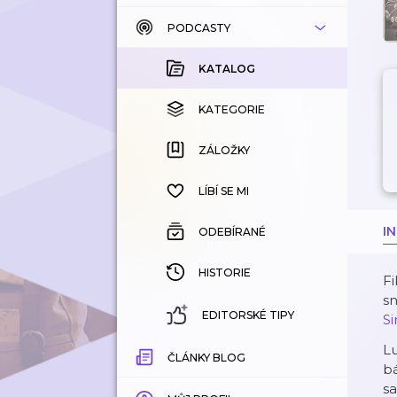
PODCASTY
KATALOG
KOUPENÉ
KATALOG
KATEGORIE
KATEGORIE
ZÁLOŽKY
ZÁLOŽKY
HISTORIE
LÍBÍ SE MI
I
ODEBÍRANÉ
HISTORIE
Fi
sn
EDITORSKÉ TIPY
Si
L
ČLÁNKY BLOG
bá
sa