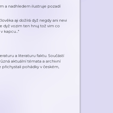
m a nadhledem ilustruje pozadí
lověka aji dožírá dyž negdy ani nevi
le dyž vozim ten hnuj tož vim co
 kapcu..."
raturu a literaturu faktu. Součástí
ůzná aktuální témata a archivní
me přichystali pohádky v českém,