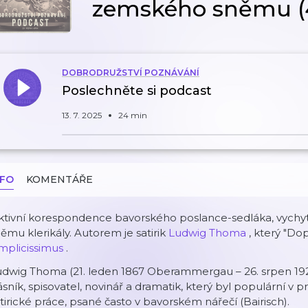
zemského sněmu (
DOBRODRUŽSTVÍ POZNÁVÁNÍ
Poslechněte si podcast
13. 7. 2025
24 min
NFO
KOMENTÁŘE
ktivní korespondence bavorského poslance-sedláka, vychyt
ěmu klerikály. Autorem je satirik
Ludwig Thoma
, který "Do
mplicissimus
.
udwig Thoma (21. leden 1867 Oberammergau – 26. srpen 192
sník, spisovatel, novinář a dramatik, který byl populární v prv
tirické práce, psané často v bavorském nářečí (Bairisch).