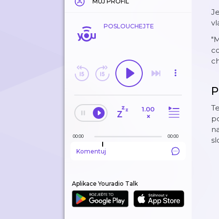
MŮJ PROFIL
Je
vl
POSLOUCHEJTE
"M
co
ch
P
Te
1.00
×
po
na
00:00
00:00
s
Komentuj
Aplikace Youradio Talk