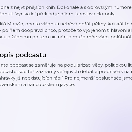
dna z nejvtipnějších knih. Dokonale a s obrovským humore
ádnutí. Vynikající překlad je dílem Jaroslava Homoly.
ilá Maryšo, ono to vládnuti nebévá pořát pěkny, kolikrát to č
 po ňem doopravdi chcó, protože to vijó jenom ti hlavoni a
cu a žádnimu po tem nic néni a mužó mňe všeci polóbnót v
opis podcastu
nto podcast se zaměřuje na popularizaci vědy, politickou lite
dcastu jsou též záznamy veřejných debat a přednášek na r
hrávky již neexistujících rádií. Pro nejmenší posluchače js
lovenském a francouzském jazyce.