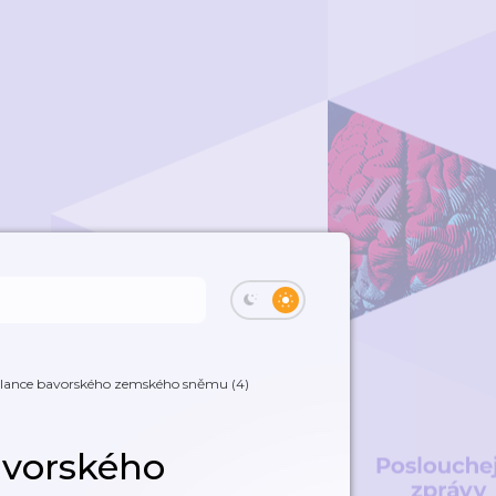
slance bavorského zemského sněmu (4)
avorského