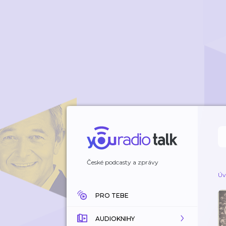
České podcasty a zprávy
Úv
PRO TEBE
AUDIOKNIHY