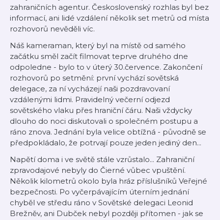
zahraničních agentur. Československý rozhlas byl bez
informací, ani lidé vzdálení několik set metrů od místa
rozhovorů nevěděli víc.
Náš kameraman, který byl na místě od samého
začátku směl začít filmovat teprve druhého dne
odpoledne - bylo to v úterý 30.července. Zakončení
rozhovorů po setmění: první vychází sovětská
delegace, za ní vycházejí naši pozdravovaní
vzdálenými lidmi. Pravidelný večerní odjezd
sovětského vlaku přes hraniční čáru. Naši vždycky
dlouho do noci diskutovali o společném postupu a
ráno znova. Jednání byla velice obtížná - původně se
předpokládalo, že potrvají pouze jeden jediný den...
Napětí doma i ve světě stále vzrůstalo... Zahraniční
zpravodajové nebyly do Čierné vůbec vpuštění.
Několik kilometrů okolo byla hráz příslušníků Veřejné
bezpečnosti. Po vyčerpávajícím úterním jednání
chyběl ve středu ráno v Sovětské delegaci Leonid
Brežněv, ani Dubček nebyl později přítomen - jak se