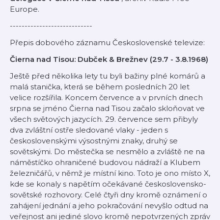
Europe.
----------------------------
Přepis dobového záznamu Československé televize:
Čierna nad Tisou: Dubček & Brežnev (29.7 - 3.8.1968)
Ještě před několika lety tu byli bažiny plné komárů a
malá stanička, která se během posledních 20 let
velice rozšířila. Koncem července a v prvních dnech
srpna se jméno Čierna nad Tisou začalo skloňovat ve
všech světových jazycích. 29. července sem přibyly
dva zvláštní ostře sledované vlaky - jeden s
československými výsostnými znaky, druhý se
sovětskými. Do městečka se nesmělo a zvláště ne na
náměstíčko ohraničené budovou nádraží a Klubem
železničářů, v němž je místní kino. Toto je ono místo X,
kde se konaly s napětím očekávané československo-
sovětské rozhovory. Celé čtyři dny kromě oznámení o
zahájení jednání a jeho pokračování nevyšlo odtud na
veřejnost ani jediné slovo kromě nepotvrzených zpráv