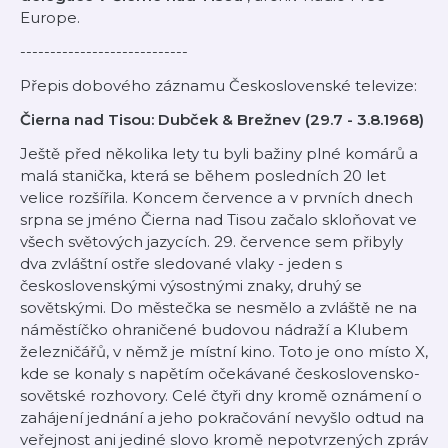
Europe.
----------------------------
Přepis dobového záznamu Československé televize:
Čierna nad Tisou: Dubček & Brežnev (29.7 - 3.8.1968)
Ještě před několika lety tu byli bažiny plné komárů a
malá stanička, která se během posledních 20 let
velice rozšířila. Koncem července a v prvních dnech
srpna se jméno Čierna nad Tisou začalo skloňovat ve
všech světových jazycích. 29. července sem přibyly
dva zvláštní ostře sledované vlaky - jeden s
československými výsostnými znaky, druhý se
sovětskými. Do městečka se nesmělo a zvláště ne na
náměstíčko ohraničené budovou nádraží a Klubem
železničářů, v němž je místní kino. Toto je ono místo X,
kde se konaly s napětím očekávané československo-
sovětské rozhovory. Celé čtyři dny kromě oznámení o
zahájení jednání a jeho pokračování nevyšlo odtud na
veřejnost ani jediné slovo kromě nepotvrzených zpráv