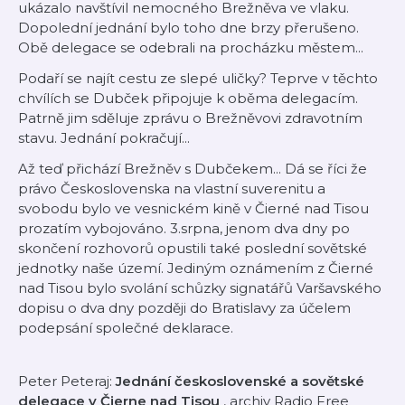
ukázalo navštívil nemocného Brežněva ve vlaku.
Dopolední jednání bylo toho dne brzy přerušeno.
Obě delegace se odebrali na procházku městem...
Podaří se najít cestu ze slepé uličky? Teprve v těchto
chvílích se Dubček připojuje k oběma delegacím.
Patrně jim sděluje zprávu o Brežněvovi zdravotním
stavu. Jednání pokračují...
Až teď přichází Brežněv s Dubčekem... Dá se říci že
právo Československa na vlastní suverenitu a
svobodu bylo ve vesnickém kině v Čierné nad Tisou
prozatím vybojováno. 3.srpna, jenom dva dny po
skončení rozhovorů opustili také poslední sovětské
jednotky naše území. Jediným oznámením z Čierné
nad Tisou bylo svolání schůzky signatářů Varšavského
dopisu o dva dny později do Bratislavy za účelem
podepsání společné deklarace.
Peter Peteraj:
Jednání československé a sovětské
delegace v Čierne nad Tisou
, archiv Radio Free