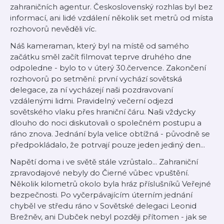
zahraničních agentur. Československý rozhlas byl bez
informací, ani lidé vzdálení několik set metrů od místa
rozhovorů nevěděli víc.
Náš kameraman, který byl na místě od samého
začátku směl začít filmovat teprve druhého dne
odpoledne - bylo to v úterý 30.července. Zakončení
rozhovorů po setmění: první vychází sovětská
delegace, za ní vycházejí naši pozdravovaní
vzdálenými lidmi. Pravidelný večerní odjezd
sovětského vlaku přes hraniční čáru. Naši vždycky
dlouho do noci diskutovali o společném postupu a
ráno znova. Jednání byla velice obtížná - původně se
předpokládalo, že potrvají pouze jeden jediný den...
Napětí doma i ve světě stále vzrůstalo... Zahraniční
zpravodajové nebyly do Čierné vůbec vpuštění.
Několik kilometrů okolo byla hráz příslušníků Veřejné
bezpečnosti. Po vyčerpávajícím úterním jednání
chyběl ve středu ráno v Sovětské delegaci Leonid
Brežněv, ani Dubček nebyl později přítomen - jak se