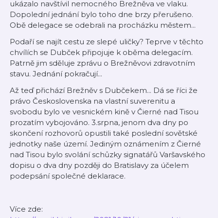
ukázalo navštívil nemocného Brežněva ve vlaku.
Dopolední jednání bylo toho dne brzy přerušeno.
Obě delegace se odebrali na procházku městem...
Podaří se najít cestu ze slepé uličky? Teprve v těchto
chvílích se Dubček připojuje k oběma delegacím.
Patrně jim sděluje zprávu o Brežněvovi zdravotním
stavu. Jednání pokračují...
Až teď přichází Brežněv s Dubčekem... Dá se říci že
právo Československa na vlastní suverenitu a
svobodu bylo ve vesnickém kině v Čierné nad Tisou
prozatím vybojováno. 3.srpna, jenom dva dny po
skončení rozhovorů opustili také poslední sovětské
jednotky naše území. Jediným oznámením z Čierné
nad Tisou bylo svolání schůzky signatářů Varšavského
dopisu o dva dny později do Bratislavy za účelem
podepsání společné deklarace.
Více zde: