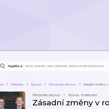
Najděte si:
od
Podcasty
Byznys
Peníze bez cenzury
Zásadní změny v 
Peníze bez cenzury
Byznys
,
Investování
Zásadní změny v r