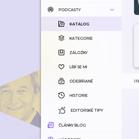
PODCASTY
KATALOG
KOUPENÉ
KATALOG
KATEGORIE
KATEGORIE
ZÁLOŽKY
ZÁLOŽKY
HISTORIE
LÍBÍ SE MI
I
ODEBÍRANÉ
HISTORIE
EDITORSKÉ TIPY
ČLÁNKY BLOG