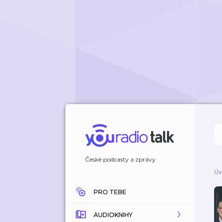
České podcasty a zprávy
Úv
PRO TEBE
AUDIOKNIHY