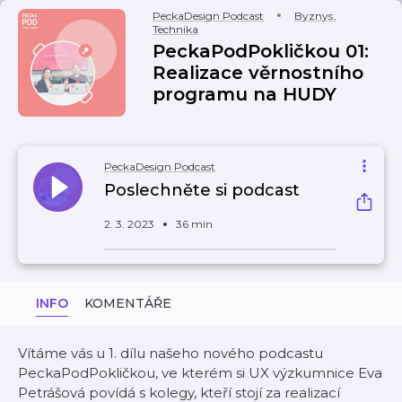
PeckaDesign Podcast
Byznys
,
Technika
PeckaPodPokličkou 01:
Realizace věrnostního
programu na HUDY
PeckaDesign Podcast
Poslechněte si podcast
2. 3. 2023
36 min
INFO
KOMENTÁŘE
Vítáme vás u 1. dílu našeho nového podcastu
PeckaPodPokličkou, ve kterém si UX výzkumnice Eva
Petrášová povídá s kolegy, kteří stojí za realizací