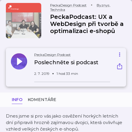
PeckaDesign Podcast
Byznys
,
Technika
PeckaPodcast: UX a
WebDesign při tvorbě a
optimalizaci e-shopů
PeckaDesign Podcast
Poslechněte si podcast
2. 7. 2019
1 hod 33 min
INFO
KOMENTÁŘE
Dnes jsme si pro vás jako osvěžení horkých letních
dní připravili hrozně zajímavou dvojici, která ovlivňuje
vzhled velkých českých e-shopů.