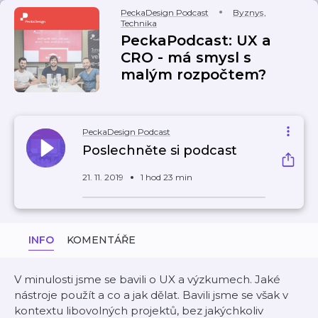
PeckaDesign Podcast
Byznys
,
Technika
PeckaPodcast: UX a
CRO - má smysl s
malým rozpočtem?
PeckaDesign Podcast
Poslechněte si podcast
21. 11. 2019
1 hod 23 min
INFO
KOMENTÁŘE
V minulosti jsme se bavili o UX a výzkumech. Jaké
nástroje použít a co a jak dělat. Bavili jsme se však v
kontextu libovolných projektů, bez jakýchkoliv