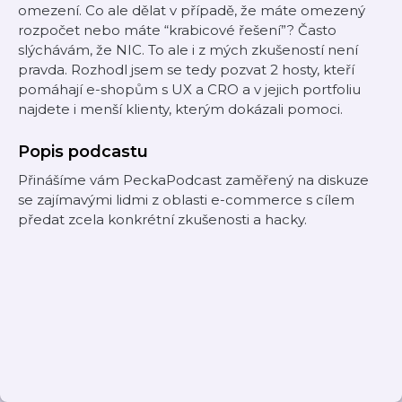
omezení. Co ale dělat v případě, že máte omezený
rozpočet nebo máte “krabicové řešení”? Často
slýchávám, že NIC. To ale i z mých zkušeností není
pravda. Rozhodl jsem se tedy pozvat 2 hosty, kteří
pomáhají e-shopům s UX a CRO a v jejich portfoliu
najdete i menší klienty, kterým dokázali pomoci.
Popis podcastu
Přinášíme vám PeckaPodcast zaměřený na diskuze
se zajímavými lidmi z oblasti e-commerce s cílem
předat zcela konkrétní zkušenosti a hacky.