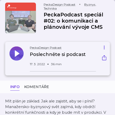
PeckaDesign Podcast
Byznys
,
Technika
PeckaPodcast speciál
#02: o komunikaci a
plánování vývoje CMS
PeckaDesign Podcast
Poslechněte si podcast
17. 3. 2022
36 min
INFO
KOMENTÁŘE
Mít plán je základ. Jak ale zajistit, aby se i plnil?
Manažersko-byznysový svět zajímá, kdy obdrží
konkrétní funkčnosti a kdy je bude mít v produkci. V