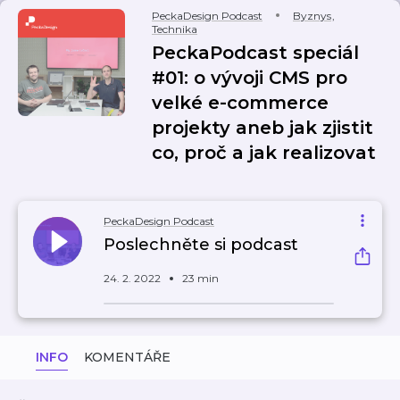
PeckaDesign Podcast
Byznys
,
Technika
PeckaPodcast speciál
#01: o vývoji CMS pro
velké e-commerce
projekty aneb jak zjistit
co, proč a jak realizovat
PeckaDesign Podcast
Poslechněte si podcast
24. 2. 2022
23 min
INFO
KOMENTÁŘE