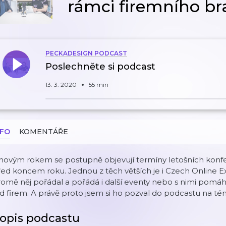
rámci firemního b
PECKADESIGN PODCAST
Poslechněte si podcast
13. 3. 2020
55 min
NFO
KOMENTÁŘE
novým rokem se postupně objevují termíny letošních konfe
ed koncem roku. Jednou z těch větších je i Czech Online Ex
romě něj pořádal a pořádá i další eventy nebo s nimi po
d firem. A právě proto jsem si ho pozval do podcastu na t
opis podcastu