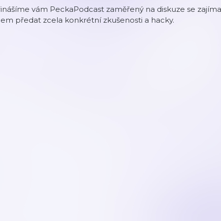
řinášíme vám PeckaPodcast zaměřený na diskuze se zajímav
lem předat zcela konkrétní zkušenosti a hacky.