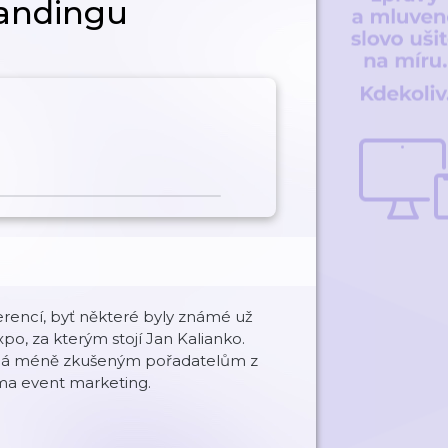
randingu
rencí, byť některé byly známé už
po, za kterým stojí Jan Kalianko.
máhá méně zkušeným pořadatelům z
éma event marketing.