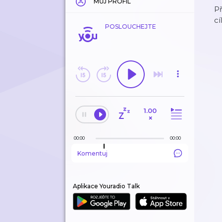
MŮJ PROFIL
P
cí
POSLOUCHEJTE
1.00
×
00:00
00:00
Komentuj
Aplikace Youradio Talk