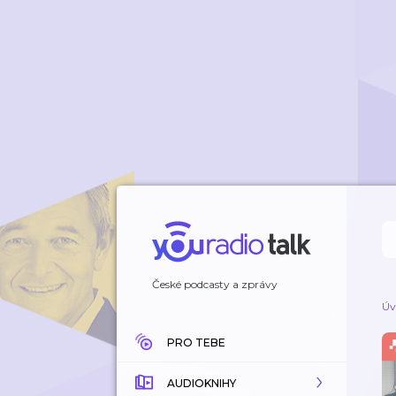
České podcasty a zprávy
Úv
PRO TEBE
AUDIOKNIHY