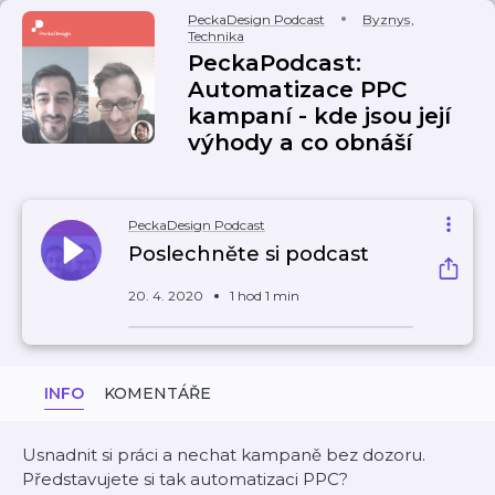
PeckaDesign Podcast
Byznys
,
Technika
PeckaPodcast:
Automatizace PPC
kampaní - kde jsou její
výhody a co obnáší
PeckaDesign Podcast
Poslechněte si podcast
20. 4. 2020
1 hod 1 min
INFO
KOMENTÁŘE
Usnadnit si práci a nechat kampaně bez dozoru.
Představujete si tak automatizaci PPC?