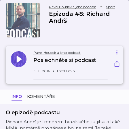
Pavel Houdek a jeho podcast
Sport
Epizoda #8: Richard
Andrš
Pavel Houdek a jeho podcast
Poslechněte si podcast
15. 11. 2016
1 hod 1 min
INFO
KOMENTÁŘE
O epizodě podcastu
Richard Andrš je trenérem brazilského jiu-jitsu a také
MMA, primárně pro zápas a boj na zemi. Je také