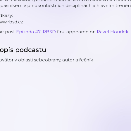
pasníkem v plnokontaktních disciplínách a hlavním trenér
dkazy:
ww.rbsd.cz
he post
Epizoda #7: RBSD
first appeared on
Pavel Houdek
.
opis podcastu
ovátor v oblasti sebeobrany, autor a řečník