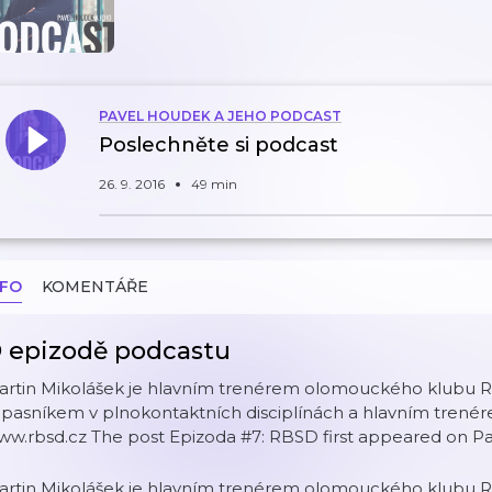
PAVEL HOUDEK A JEHO PODCAST
Poslechněte si podcast
26. 9. 2016
49 min
NFO
KOMENTÁŘE
 epizodě podcastu
artin Mikolášek je hlavním trenérem olomouckého klubu R
pasníkem v plnokontaktních disciplínách a hlavním trenér
ww.rbsd.cz The post Epizoda #7: RBSD first appeared on P
artin Mikolášek je hlavním trenérem olomouckého klubu R