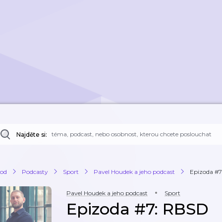
Najděte si:
od
Podcasty
Sport
Pavel Houdek a jeho podcast
Epizoda #
Pavel Houdek a jeho podcast
Sport
Epizoda #7: RBSD