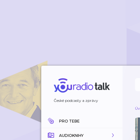
České podcasty a zprávy
Úv
PRO TEBE
AUDIOKNIHY