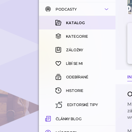
PODCASTY
KATALOG
KOUPENÉ
KATALOG
KATEGORIE
KATEGORIE
ZÁLOŽKY
ZÁLOŽKY
HISTORIE
LÍBÍ SE MI
I
ODEBÍRANÉ
HISTORIE
O
M
EDITORSKÉ TIPY
zá
w
ČLÁNKY BLOG
M