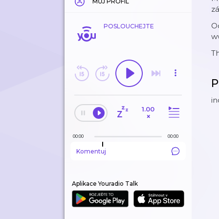
MŮJ PROFIL
zá
O
POSLOUCHEJTE
w
T
P
in
1.00
×
00:00
00:00
Komentuj
Aplikace Youradio Talk