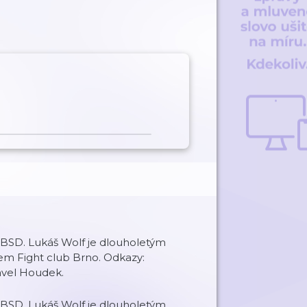
BSD. Lukáš Wolf je dlouholetým
em Fight club Brno. Odkazy:
avel Houdek.
BSD. Lukáš Wolf je dlouholetým