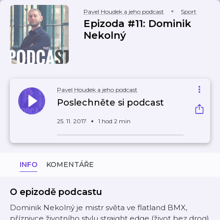
Pavel Houdek a jeho podcast
Sport
Epizoda #11: Dominik
Nekolný
Pavel Houdek a jeho podcast
Poslechněte si podcast
25. 11. 2017
1 hod 2 min
INFO
KOMENTÁŘE
O epizodě podcastu
Dominik Nekolný je mistr světa ve flatland BMX,
příznivce životního stylu straight edge (život bez drog)