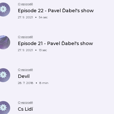
O epizodě
Episode 22 - Pavel Ďabel's show
27. 9. 2021
54 sec
O epizodě
Episode 21 - Pavel Ďabel's show
27. 9. 2021
13 sec
O epizodě
Devil
28. 7. 2018
8 min
O epizodě
Cs Lidí