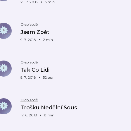
25. 7. 2018
3 min
O epizodě
Jsem Zpět
9. 7. 2018
2 min
O epizodě
Tak Co Lidi
9. 7. 2018
52 sec
O epizodě
Trošku Nedělní Sous
17. 6. 2018
8 min