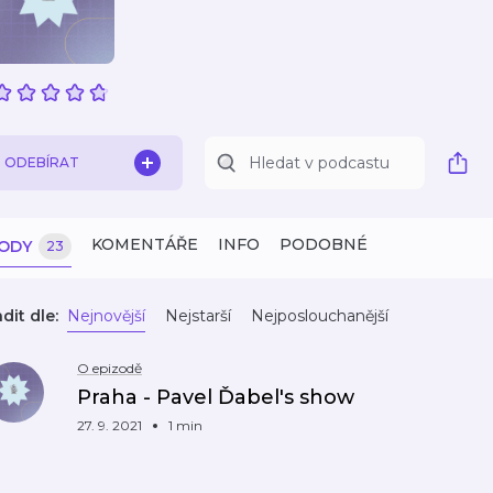
ODEBÍRAT
KOMENTÁŘE
INFO
PODOBNÉ
ZODY
23
dit dle:
Nejnovější
Nejstarší
Nejposlouchanější
O epizodě
Praha - Pavel Ďabel's show
27. 9. 2021
1 min