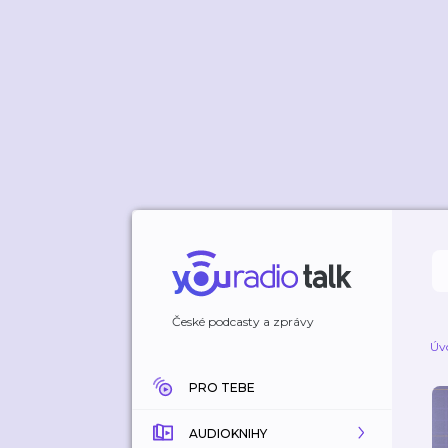
České podcasty a zprávy
Úv
PRO TEBE
AUDIOKNIHY