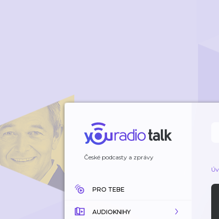
České podcasty a zprávy
Úv
PRO TEBE
AUDIOKNIHY