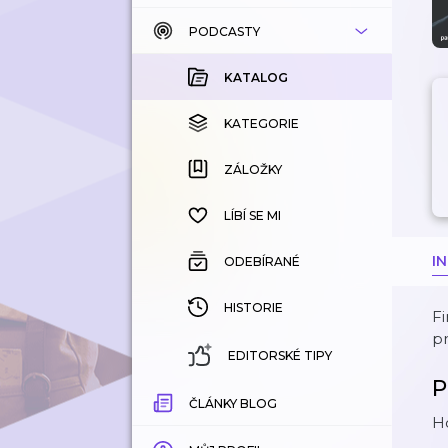
PODCASTY
KATALOG
KOUPENÉ
KATALOG
KATEGORIE
KATEGORIE
ZÁLOŽKY
ZÁLOŽKY
HISTORIE
LÍBÍ SE MI
I
ODEBÍRANÉ
HISTORIE
Fi
pr
EDITORSKÉ TIPY
P
ČLÁNKY BLOG
H