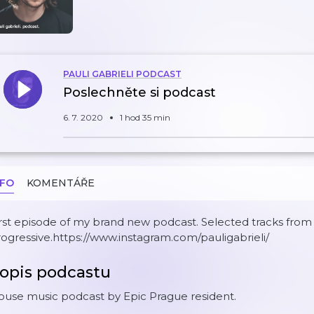
PAULI GABRIELI PODCAST
Poslechněte si podcast
6. 7. 2020
1 hod 35 min
NFO
KOMENTÁŘE
rst episode of my brand new podcast. Selected tracks fro
ogressive.https://www.instagram.com/pauligabrieli/
opis podcastu
ouse music podcast by Epic Prague resident.