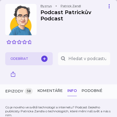
Byznys
Patrick Zandl
Podcast Patrickův
Podcast
ODEBÍRAT
KOMENTÁŘE
INFO
PODOBNÉ
EPIZODY
58
Co je nového ve světě technologií a internetu? Podcast českého
publicisty Patricka Zandla o technologiích, které mění náš svět a nás s
ním.