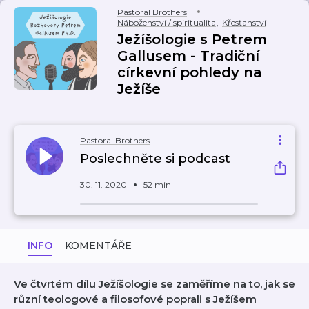
Pastoral Brothers
Náboženství / spiritualita
,
Křesťanství
Ježíšologie s Petrem
Gallusem - Tradiční
církevní pohledy na
Ježíše
Pastoral Brothers
Poslechněte si podcast
30. 11. 2020
52 min
INFO
KOMENTÁŘE
Ve čtvrtém dílu Ježíšologie se zaměříme na to, jak se
různí teologové a filosofové poprali s Ježíšem