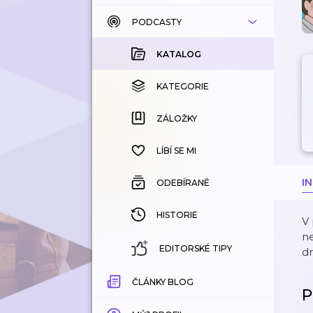
PODCASTY
KATALOG
KOUPENÉ
KATALOG
KATEGORIE
KATEGORIE
ZÁLOŽKY
ZÁLOŽKY
HISTORIE
LÍBÍ SE MI
I
ODEBÍRANÉ
HISTORIE
V 
ne
EDITORSKÉ TIPY
d
ČLÁNKY BLOG
P