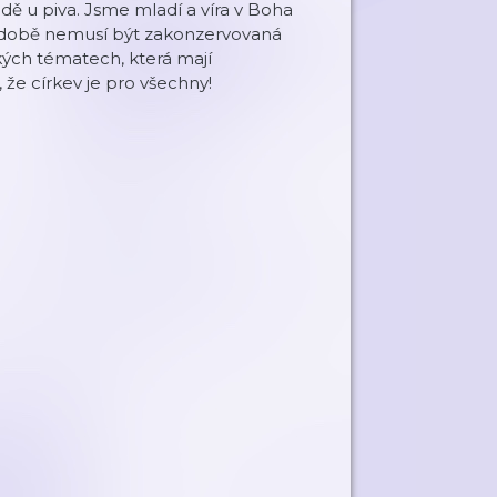
odě u piva. Jsme mladí a víra v Boha
 době nemusí být zakonzervovaná
ých tématech, která mají
 že církev je pro všechny!