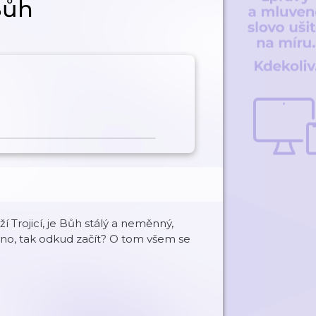
Bůh
í Trojicí, je Bůh stálý a neměnný,
ano, tak odkud začít? O tom všem se