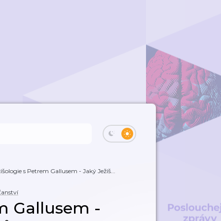
íšologie s Petrem Gallusem - Jaký Ježíš...
ťanství
em Gallusem -