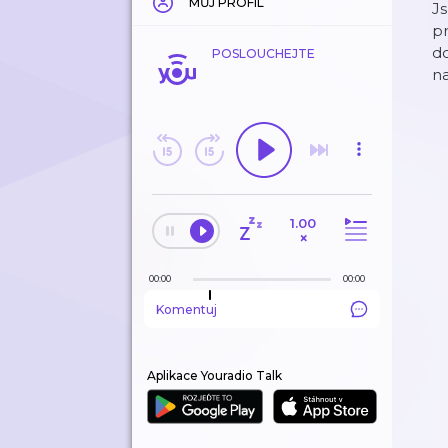
MŮJ PROFIL
Js
p
d
POSLOUCHEJTE
na
1.00
×
00:00
00:00
Komentuj
Aplikace Youradio Talk