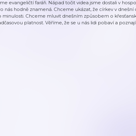
me evangeličtí faráři. Nápad točit videa jsme dostali v hosp
ro nás hodně znamená. Chceme ukázat, že církev v dnešní
o minulosti. Chceme mluvit dnešním způsobem o křesťansk
dčasovou platnost. Věříme, že se u nás lidi pobaví a poznají,