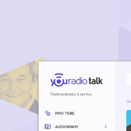
České podcasty a zprávy
Úv
PRO TEBE
AUDIOKNIHY