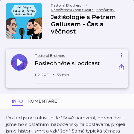
Pastoral Brothers
Náboženství / spiritualita
,
Křesťanství
Ježíšologie s Petrem
Gallusem - Čas a
věčnost
Pastoral Brothers
Poslechněte si podcast
1. 2. 2021
33 min
INFO
KOMENTÁŘE
Do teď jsme mluvili o Ježíšově narození, porovnávali
jsme ho s ostatními náboženskými postavami, projeli
jsme historii, smrt a vzkříšení. Samá typická témata