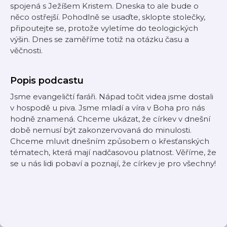
spojená s Ježíšem Kristem. Dneska to ale bude o
něco ostřejší. Pohodlně se usaďte, sklopte stolečky,
připoutejte se, protože vyletíme do teologických
výšin. Dnes se zaměříme totiž na otázku času a
věčnosti.
Popis podcastu
Jsme evangeličtí faráři. Nápad točit videa jsme dostali
v hospodě u piva. Jsme mladí a víra v Boha pro nás
hodně znamená. Chceme ukázat, že církev v dnešní
době nemusí být zakonzervovaná do minulosti.
Chceme mluvit dnešním způsobem o křesťanských
tématech, která mají nadčasovou platnost. Věříme, že
se u nás lidi pobaví a poznají, že církev je pro všechny!