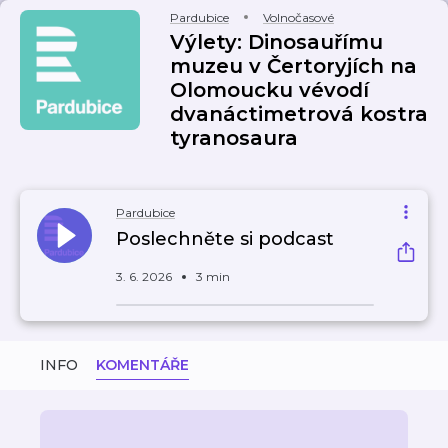
Pardubice
Volnočasové
Výlety: Dinosauřímu
muzeu v Čertoryjích na
Olomoucku vévodí
dvanáctimetrová kostra
tyranosaura
Pardubice
Poslechněte si podcast
3. 6. 2026
3 min
INFO
KOMENTÁŘE