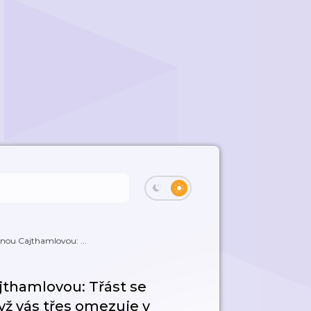
inou Cajthamlovou: ...
ajthamlovou: Třást se
yž vás třes omezuje v