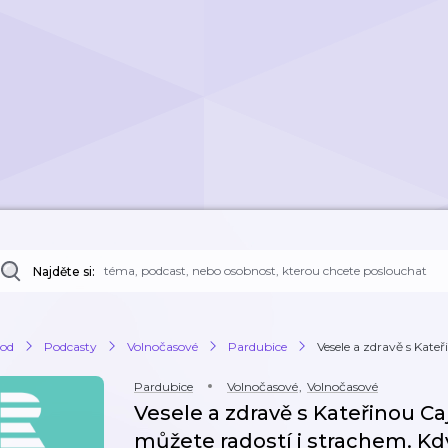
Najděte si:
od
Podcasty
Volnočasové
Pardubice
Vesele a zdravě s Kateř
Pardubice
Volnočasové
,
Volnočasové
Vesele a zdravě s Kateřinou C
můžete radostí i strachem. Kd