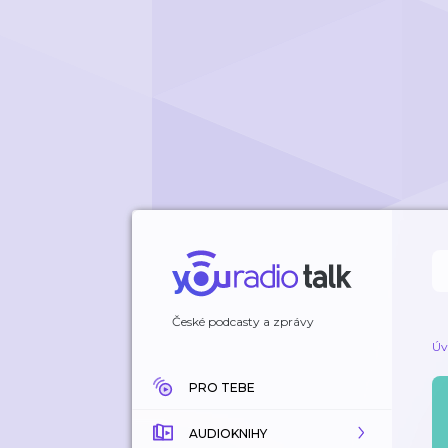
České podcasty a zprávy
Úv
PRO TEBE
AUDIOKNIHY