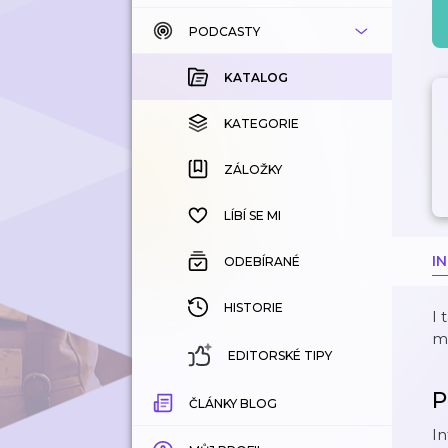
PODCASTY
KATALOG
KOUPENÉ
KATALOG
KATEGORIE
KATEGORIE
ZÁLOŽKY
ZÁLOŽKY
HISTORIE
LÍBÍ SE MI
I
ODEBÍRANÉ
HISTORIE
I 
mn
EDITORSKÉ TIPY
P
ČLÁNKY BLOG
I