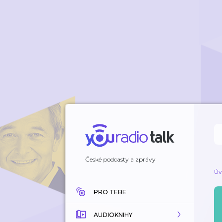
České podcasty a zprávy
Úv
PRO TEBE
AUDIOKNIHY