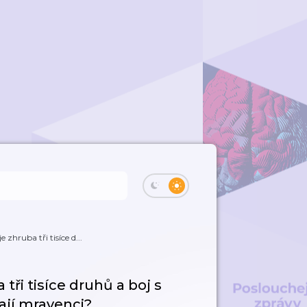
zhruba tři tisíce d...
tři tisíce druhů a boj s
kají mravenci?