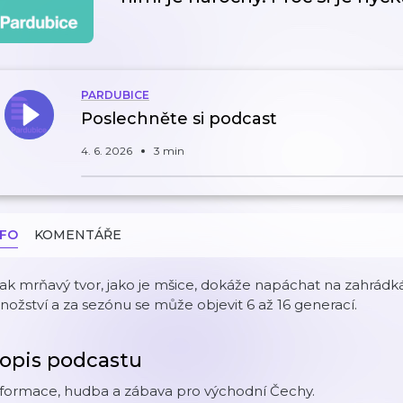
PARDUBICE
Poslechněte si podcast
4. 6. 2026
3 min
NFO
KOMENTÁŘE
tak mrňavý tvor, jako je mšice, dokáže napáchat na zahrádkác
ožství a za sezónu se může objevit 6 až 16 generací.
opis podcastu
nformace, hudba a zábava pro východní Čechy.