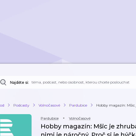
Najděte si:
od
Podcasty
Volnočasové
Pardubice
Hobby magazín: Mšic je 
Pardubice
Volnočasové
Hobby magazín: Mšic je zhruba 
nimi je náročný. Proč si je hýč