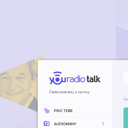
České podcasty a zprávy
Úv
PRO TEBE
AUDIOKNIHY