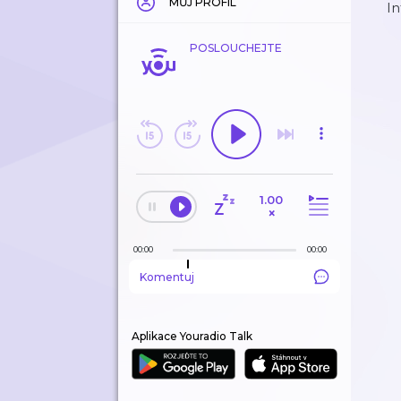
MŮJ PROFIL
I
POSLOUCHEJTE
1.00
×
00:00
00:00
Komentuj
Aplikace Youradio Talk