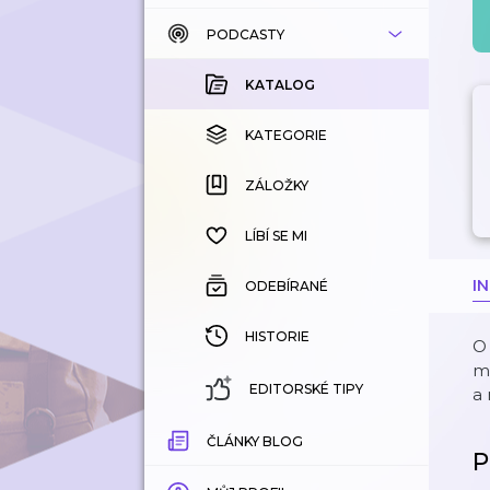
PODCASTY
KATALOG
KOUPENÉ
KATALOG
KATEGORIE
KATEGORIE
ZÁLOŽKY
ZÁLOŽKY
HISTORIE
LÍBÍ SE MI
I
ODEBÍRANÉ
HISTORIE
O 
mě
EDITORSKÉ TIPY
a
ČLÁNKY BLOG
P