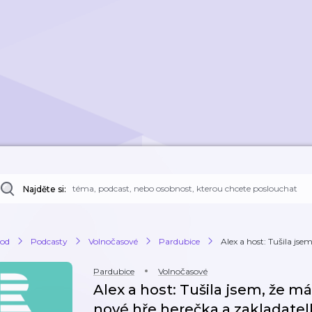
Najděte si:
od
Podcasty
Volnočasové
Pardubice
Alex a host: Tušila jse
Pardubice
Volnočasové
Alex a host: Tušila jsem, že má
nové hře herečka a zakladatel