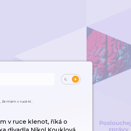
m, že mám v ruce kl...
m v ruce klenot, říká o
ka divadla Nikol Kouklová