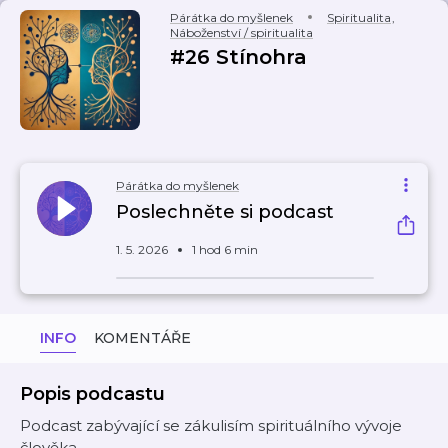
Párátka do myšlenek
Spiritualita
,
Náboženství / spiritualita
#26 Stínohra
Párátka do myšlenek
Poslechněte si podcast
1. 5. 2026
1 hod 6 min
INFO
KOMENTÁŘE
Popis podcastu
Podcast zabývající se zákulisím spirituálního vývoje
člověka.