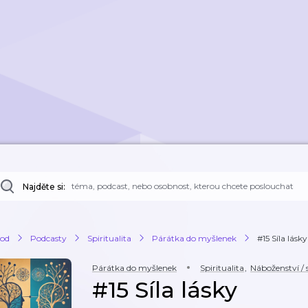
Najděte si:
od
Podcasty
Spiritualita
Párátka do myšlenek
#15 Síla lásky
Párátka do myšlenek
Spiritualita
,
Náboženství / s
#15 Síla lásky