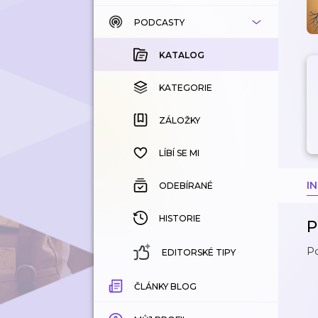
PODCASTY
KATALOG
KOUPENÉ
KATALOG
KATEGORIE
KATEGORIE
ZÁLOŽKY
ZÁLOŽKY
HISTORIE
LÍBÍ SE MI
I
ODEBÍRANÉ
HISTORIE
P
Po
EDITORSKÉ TIPY
ČLÁNKY BLOG