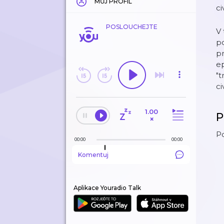
MŮJ PROFIL
ci
POSLOUCHEJTE
V 
po
pr
ep
"t
ci
1.00
P
×
Po
00:00
00:00
Komentuj
Aplikace Youradio Talk