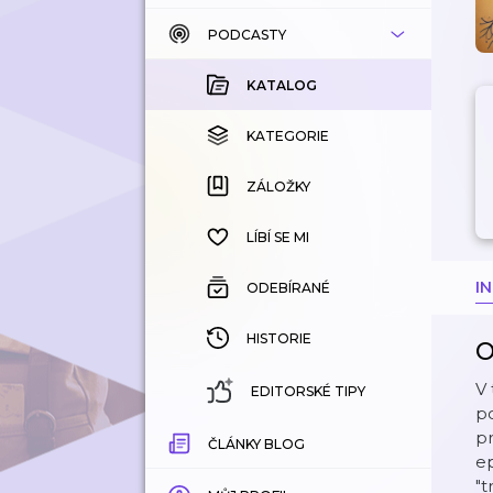
PODCASTY
KATALOG
KOUPENÉ
KATALOG
KATEGORIE
KATEGORIE
ZÁLOŽKY
ZÁLOŽKY
HISTORIE
LÍBÍ SE MI
I
ODEBÍRANÉ
HISTORIE
O
V 
EDITORSKÉ TIPY
po
pr
ČLÁNKY BLOG
ep
"t