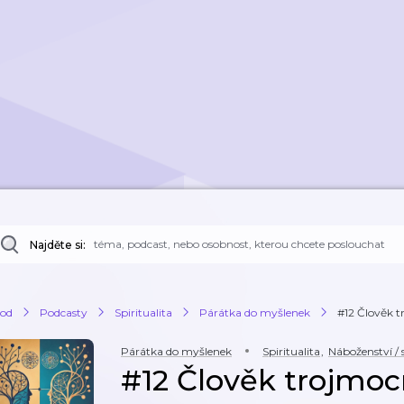
Najděte si:
od
Podcasty
Spiritualita
Párátka do myšlenek
#12 Člověk 
Párátka do myšlenek
Spiritualita
,
Náboženství / s
#12 Člověk trojmo