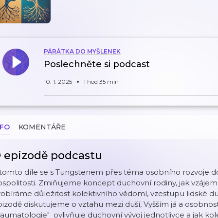
PÁRÁTKA DO MYŠLENEK
Poslechněte si podcast
10. 1. 2025
1 hod 35 min
NFO
KOMENTÁŘE
 epizodě podcastu
tomto díle se s Tungstenem přes téma osobního rozvoje dost
spolitosti. Zmiňujeme koncept duchovní rodiny, jak vzájemné
obíráme důležitost kolektivního vědomí, vzestupu lidské du
izodě diskutujeme o vztahu mezi duší, Vyšším já a osobností.
raumatologie" ovlivňuje duchovní vývoj jednotlivce a jak kole