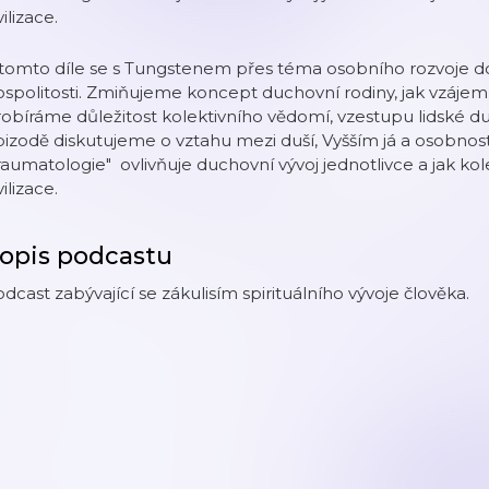
vilizace.
tomto díle se s Tungstenem přes téma osobního rozvoje dost
spolitosti. Zmiňujeme koncept duchovní rodiny, jak vzájemné
obíráme důležitost kolektivního vědomí, vzestupu lidské du
izodě diskutujeme o vztahu mezi duší, Vyšším já a osobností.
raumatologie" ovlivňuje duchovní vývoj jednotlivce a jak kole
vilizace.
opis podcastu
dcast zabývající se zákulisím spirituálního vývoje člověka.