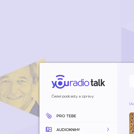
České podcasty a zprávy
Úv
PRO TEBE
AUDIOKNIHY