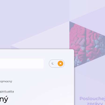
trojmocný
piritualita
cný