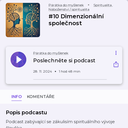
Párátka do myšlenek
Spiritualita
,
Náboženství / spiritualita
#10 Dimenzionální
společnost
Párátka do myšlenek
Poslechněte si podcast
28. 11. 2024
1 hod 48 min
INFO
KOMENTÁŘE
Popis podcastu
Podcast zabývající se zákulisím spirituálního vývoje
člověka.