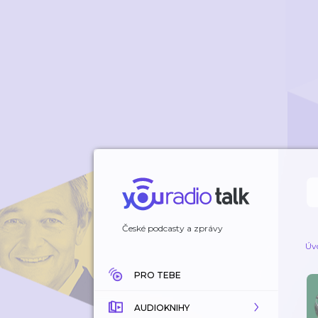
České podcasty a zprávy
Úv
PRO TEBE
AUDIOKNIHY