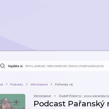
Najděte si:
od
Podcasty
Volnočasové
Pařanský ráj
Volnočasové
Rudolf Pokorný - www.paranskyraj
Podcast Pařanský r