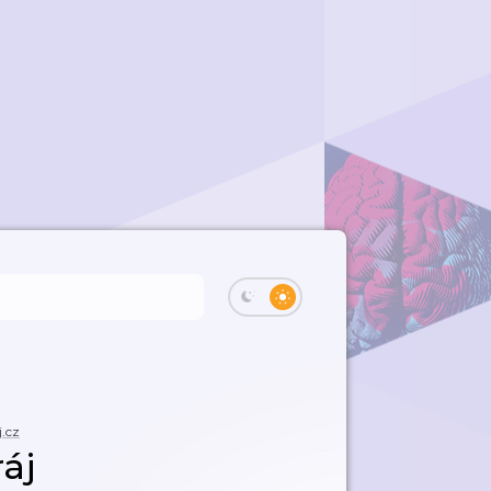
.cz
áj