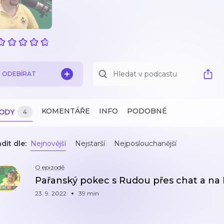
ODEBÍRAT
KOMENTÁŘE
INFO
PODOBNÉ
ZODY
4
dit dle:
Nejnovější
Nejstarší
Nejposlouchanější
O epizodě
Pařanský pokec s Rudou přes chat a na 
23. 9. 2022
39 min