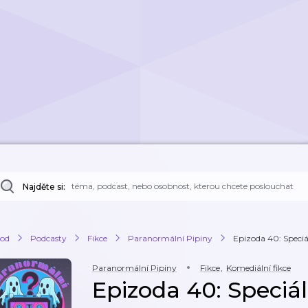
Najděte si:
od
Podcasty
Fikce
Paranormální Pipiny
Epizoda 40: Speciá
Paranormální Pipiny
Fikce
,
Komediální fikce
Epizoda 40: Speciá