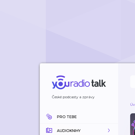
České podcasty a zprávy
Úv
PRO TEBE
AUDIOKNIHY