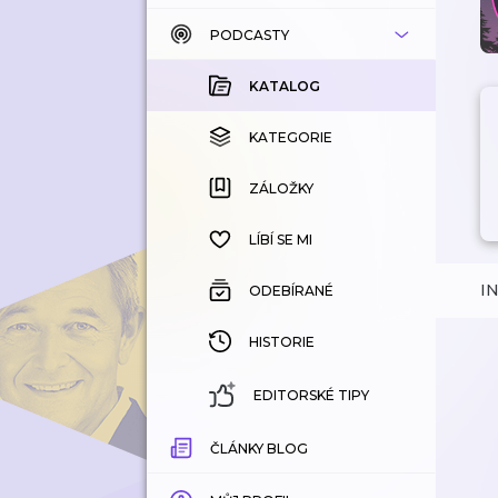
PODCASTY
KATALOG
KOUPENÉ
KATALOG
KATEGORIE
KATEGORIE
ZÁLOŽKY
ZÁLOŽKY
HISTORIE
LÍBÍ SE MI
I
ODEBÍRANÉ
HISTORIE
EDITORSKÉ TIPY
ČLÁNKY BLOG