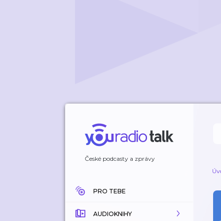
České podcasty a zprávy
Úv
PRO TEBE
AUDIOKNIHY