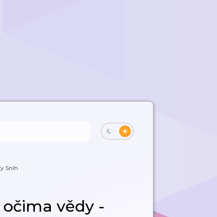
vy Sníh
očima vědy -